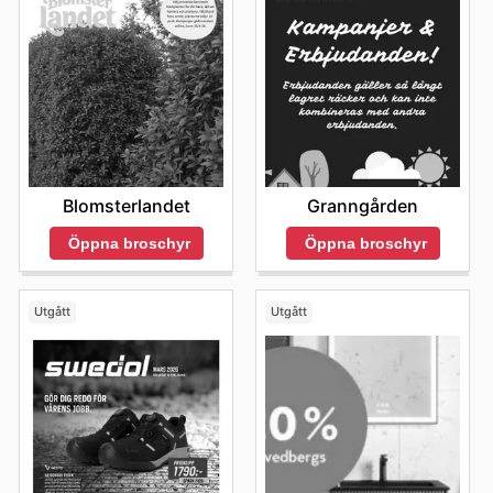
Blomsterlandet
Granngården
Öppna broschyr
Öppna broschyr
Utgått
Utgått