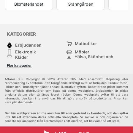
Blomsterlandet
Granngården
KATEGORIER
Matbutiker
Erbjudanden
Elektronik
Möbler
Hälsa, Skönhet och
Kläder
Parfym
Bygg & Trädgård
Sport
Fler kategorier
Barn
Övrigt
Affärer 365 Copyright © 2026 Affärer 365. Med ensamrätt. Kopiering eller
reproducering av texterna utan föregående skriftligt avtal är förbjuden. Produktfoton,
-bilder och -broschyrer tjänar endast illustrativa syften. Rabatterade priser kommer
från officiella distributörer som listas på denna webbplats. Erbjudanden är giltiga
angivna datum eller så länge lagret räcker. Denna webbplats syftar till att vara
informativ, den kan inte användas för att göra anspråk på produkterna. Priser kan
vara platsberoende.
Den här webbplatsen är inte ansluten till eller godkänd av Hornbach, och den syftar
inte till att efterlikna deras officiella webbplats.
Vi samlar in och organiserar de
senaste reklambladen från återförsäljare i ditt område, allt bekvämt på ett ställe.