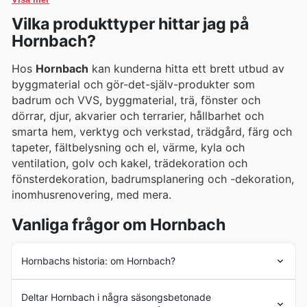
Vilka produkttyper hittar jag på
Hornbach?
Hos
Hornbach
kan kunderna hitta ett brett utbud av
byggmaterial och gör-det-själv-produkter som
badrum och VVS, byggmaterial, trä, fönster och
dörrar, djur, akvarier och terrarier, hållbarhet och
smarta hem, verktyg och verkstad, trädgård, färg och
tapeter, fältbelysning och el, värme, kyla och
ventilation, golv och kakel, trädekoration och
fönsterdekoration, badrumsplanering och -dekoration,
inomhusrenovering, med mera.
Vanliga frågor om Hornbach
Hornbachs historia: om Hornbach?
Hornbach
s historia går tillbaka till 1877 då Michael
Deltar Hornbach i några säsongsbetonade
Hornbach
öppnade en liten verkstad i Landau,