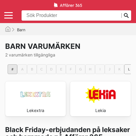
Barn
BARN VARUMÄRKEN
2 varumärken tillgängliga
#
A
B
C
D
E
F
G
H
I
J
K
L
Lekextra
Lekia
Black Friday-erbjudanden på leksaker