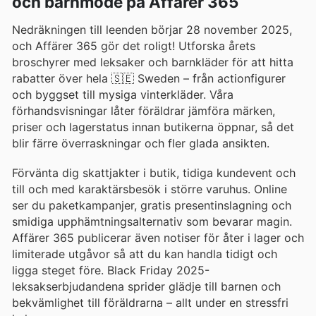
och barnmode på Affärer 365
Nedräkningen till leenden börjar 28 november 2025,
och Affärer 365 gör det roligt! Utforska årets
broschyrer med leksaker och barnkläder för att hitta
rabatter över hela 🇸🇪 Sweden – från actionfigurer
och byggset till mysiga vinterkläder. Våra
förhandsvisningar låter föräldrar jämföra märken,
priser och lagerstatus innan butikerna öppnar, så det
blir färre överraskningar och fler glada ansikten.
Förvänta dig skattjakter i butik, tidiga kundevent och
till och med karaktärsbesök i större varuhus. Online
ser du paketkampanjer, gratis presentinslagning och
smidiga upphämtningsalternativ som bevarar magin.
Affärer 365 publicerar även notiser för åter i lager och
limiterade utgåvor så att du kan handla tidigt och
ligga steget före. Black Friday 2025-
leksakserbjudandena sprider glädje till barnen och
bekvämlighet till föräldrarna – allt under en stressfri