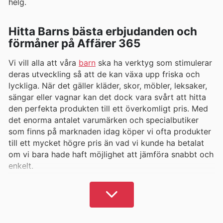
helg.
Hitta Barns bästa erbjudanden och
förmåner på Affärer 365
Vi vill alla att våra
barn
ska ha verktyg som stimulerar
deras utveckling så att de kan växa upp friska och
lyckliga. När det gäller kläder, skor, möbler, leksaker,
sängar eller vagnar kan det dock vara svårt att hitta
den perfekta produkten till ett överkomligt pris. Med
det enorma antalet varumärken och specialbutiker
som finns på marknaden idag köper vi ofta produkter
till ett mycket högre pris än vad vi kunde ha betalat
om vi bara hade haft möjlighet att jämföra snabbt och
enkelt.
Affarer 365
löser det problemet och erbjuder en
intelligent och ekonomisk lösning för alla dina inköp.
Med den mest kompletta listan över butikskataloger
och barnprodukter i Sverige kan du göra alla dina