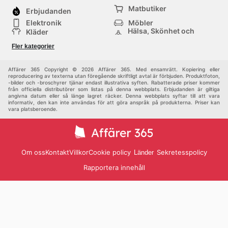
Matbutiker
Erbjudanden
Elektronik
Möbler
Hälsa, Skönhet och
Kläder
Parfym
Bygg & Trädgård
Sport
Fler kategorier
Barn
Övrigt
Affärer 365 Copyright © 2026 Affärer 365. Med ensamrätt. Kopiering eller
reproducering av texterna utan föregående skriftligt avtal är förbjuden. Produktfoton,
-bilder och -broschyrer tjänar endast illustrativa syften. Rabatterade priser kommer
från officiella distributörer som listas på denna webbplats. Erbjudanden är giltiga
angivna datum eller så länge lagret räcker. Denna webbplats syftar till att vara
informativ, den kan inte användas för att göra anspråk på produkterna. Priser kan
vara platsberoende.
Om oss
Kontakt
Villkor
Cookie policy
Sekretesspolicy
Länder
Rapportera innehåll