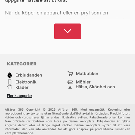
När du köper en apparat eller en pryl som en
smartphone, en surfplatta eller en bärbar dator, är du
göra en långsiktig investering. Det är viktigt att få en
produkt av hög kvalitet som kommer att fungera som
avsett och tjäna oss så länge som möjligt. För att göra
detta kan vi behöva vara uppmärksamma på vad vi
väljer och vad vi köper.
KATEGORIER
Bättre produkter tenderar i regel att vara dyrare,
Matbutiker
vilket innebär att varje möjlighet att spara pengar är
Erbjudanden
välkommen. Vi erbjuder ett brett urval av rabatter och
Elektronik
Möbler
Hälsa, Skönhet och
Kläder
produktkataloger som gör att du kan upptäcka de
Parfym
bästa ställena att handla
elektronik
och
Bygg & Trädgård
Sport
Fler kategorier
Barn
Övrigt
hushållsapparater i Sverige. Du kan dra nytta av
aktuella kampanjer, belöningsprogram med mera för
Affärer 365 Copyright © 2026 Affärer 365. Med ensamrätt. Kopiering eller
reproducering av texterna utan föregående skriftligt avtal är förbjuden. Produktfoton,
att få ut så mycket som möjligt av varje köp och se
-bilder och -broschyrer tjänar endast illustrativa syften. Rabatterade priser kommer
från officiella distributörer som listas på denna webbplats. Erbjudanden är giltiga
till att du kan köpa exakt det du vill ha till ett lägre
angivna datum eller så länge lagret räcker. Denna webbplats syftar till att vara
pris.
informativ, den kan inte användas för att göra anspråk på produkterna. Priser kan
vara platsberoende.