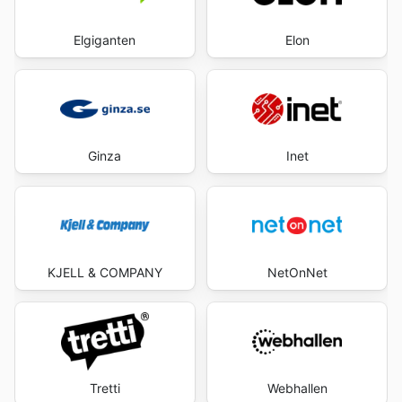
Elgiganten
Elon
Ginza
Inet
KJELL & COMPANY
NetOnNet
Tretti
Webhallen