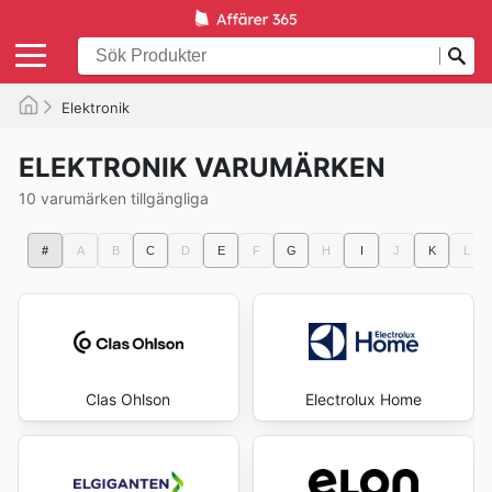
Elektronik
ELEKTRONIK VARUMÄRKEN
10 varumärken tillgängliga
#
A
B
C
D
E
F
G
H
I
J
K
L
Clas Ohlson
Electrolux Home