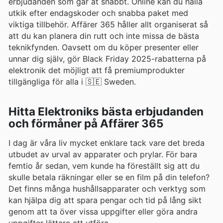
erbjudanden som går åt snabbt. Online kan du hålla
utkik efter endagskoder och snabba paket med
viktiga tillbehör. Affärer 365 håller allt organiserat så
att du kan planera din rutt och inte missa de bästa
teknikfynden. Oavsett om du köper presenter eller
unnar dig själv, gör Black Friday 2025-rabatterna på
elektronik det möjligt att få premiumprodukter
tillgängliga för alla i 🇸🇪 Sweden.
Hitta Elektroniks bästa erbjudanden
och förmåner på Affärer 365
I dag är våra liv mycket enklare tack vare det breda
utbudet av urval av apparater och prylar. För bara
femtio år sedan, vem kunde ha föreställt sig att du
skulle betala räkningar eller se en film på din telefon?
Det finns många hushållsapparater och verktyg som
kan hjälpa dig att spara pengar och tid på lång sikt
genom att ta över vissa uppgifter eller göra andra
uppgifter lättare att utföra.