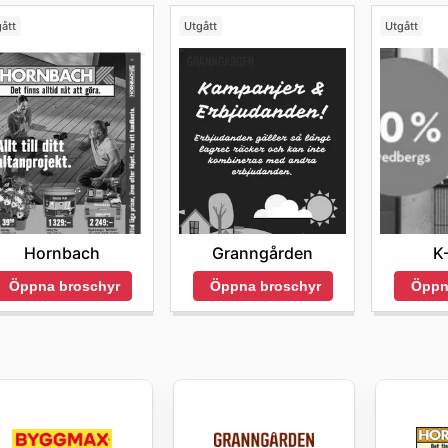
ått
Utgått
Utgått
Hornbach
Granngården
K
Öppna broschyr
Öppna broschyr
Öppn