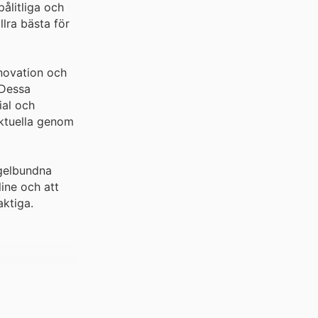
pålitliga och
llra bästa för
novation och
 Dessa
ial och
aktuella genom
egelbundna
ine och att
ktiga.