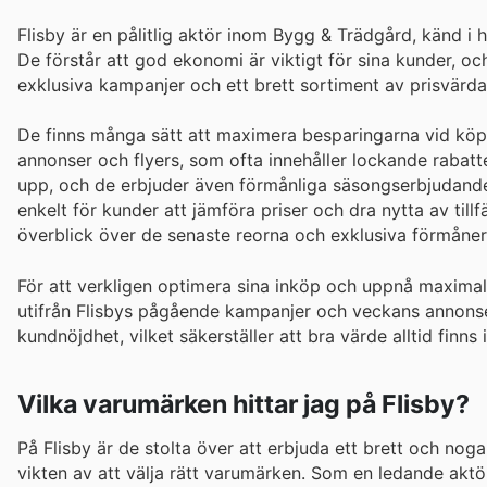
Flisby är en pålitlig aktör inom Bygg & Trädgård, känd i 
De förstår att god ekonomi är viktigt för sina kunder, 
exklusiva kampanjer och ett brett sortiment av prisvärda 
De finns många sätt att maximera besparingarna vid köp 
annonser och flyers, som ofta innehåller lockande rabat
upp, och de erbjuder även förmånliga säsongserbjudanden
enkelt för kunder att jämföra priser och dra nytta av tillf
överblick över de senaste reorna och exklusiva förmåne
För att verkligen optimera sina inköp och uppnå maximal
utifrån Flisbys pågående kampanjer och veckans annonse
kundnöjdhet, vilket säkerställer att bra värde alltid finns
Vilka varumärken hittar jag på Flisby?
På Flisby är de stolta över att erbjuda ett brett och no
vikten av att välja rätt varumärken. Som en ledande aktö