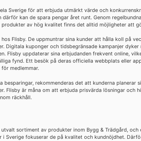
hela Sverige för att erbjuda utmärkt värde och konkurrenskra
och därför kan de spara pengar året runt. Genom regelbundn
produkter av hög kvalitet finns det alltid möjligheter att g
hos Flisby. De uppmuntrar sina kunder att hålla koll på ve
ter. Digitala kuponger och tidsbegränsade kampanjer dyker
. Flisby uppdaterar sina erbjudanden frekvent online, vilk
älliga fynd. Ett besök på deras officiella webbplats eller ap
r för medlemmar.
a besparingar, rekommenderas det att kunderna planerar si
r. Flisby är måna om att erbjuda prisvärda lösningar och 
 inom räckhåll.
ga utvalt sortiment av produkter inom Bygg & Trädgård, och 
r i Sverige fokuserar de på kvalitet och kundnöjdhet. Därf