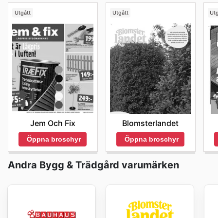
Utgått
Utgått
Utg
Jem Och Fix
Blomsterlandet
Öppna broschyr
Öppna broschyr
Andra Bygg & Trädgård varumärken