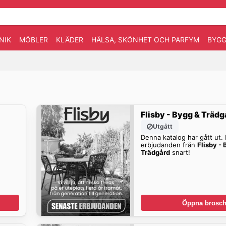
NIK
MÖBLER
KLÄDER
HÄLSA, SKÖNHET OCH PARFYM
BYGG
Flisby - Bygg & Trädg
Utgått
Denna katalog har gått ut. H
erbjudanden från
Flisby -
Trädgård
snart!
Öppna brosch