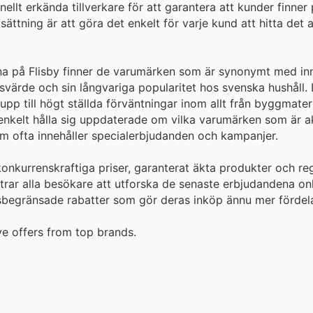
llt erkända tillverkare för att garantera att kunder finner 
ättning är att göra det enkelt för varje kund att hitta det a
a på Flisby finner de varumärken som är synonymt med in
isvärde och sin långvariga popularitet hos svenska hushåll.
upp till högt ställda förväntningar inom allt från byggmater
 enkelt hålla sig uppdaterade om vilka varumärken som är 
som ofta innehåller specialerbjudanden och kampanjer.
 konkurrenskraftiga priser, garanterat äkta produkter och r
ar alla besökare att utforska de senaste erbjudandena onl
dsbegränsade rabatter som gör deras inköp ännu mer fördela
ve offers from top brands.