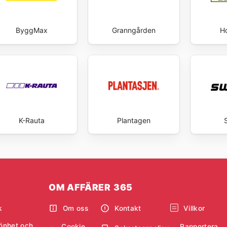
ByggMax
Granngården
H
K-Rauta
Plantagen
OM AFFÄRER 365
k
Om oss
Kontakt
Villkor
önhet och
Cookie
Rapportera