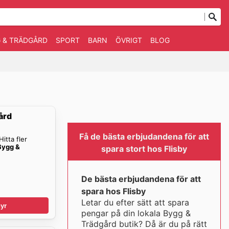
 & TRÄDGÅRD
SPORT
BARN
ÖVRIGT
BLOG
ård
Få de bästa erbjudandena för att
itta fler
 Bygg &
spara stort hos Flisby
De bästa erbjudandena för att
spara hos Flisby
Letar du efter sätt att spara
yr
pengar på din lokala Bygg &
Trädgård butik? Då är du på rätt