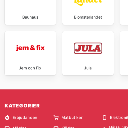
Bauhaus
Blomsterlandet
Jem och Fix
Jula
KATEGORIER
Erbjudanden
Matbutiker
Elektroni
Hälsa, Sk
Möbler
Kläder