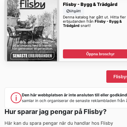
Flisby - Bygg & Trädgård
Utgått
Denna katalog har gått ut. Hitta fler
erbjudanden från
Flisby - Bygg &
Trädgård
snart!
Öppna broschyr
Flisb
Den här webbplatsen är inte ansluten till eller godkänd a
samlar in och organiserar de senaste reklambladen från åte
Hur sparar jag pengar på Flisby?
Här kan du spara pengar när du handlar hos Flisby