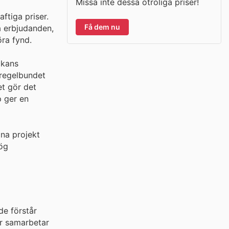
Missa inte dessa otroliga priser!
ftiga priser.
Få dem nu
a erbjudanden,
öra fynd.
ckans
 regelbundet
et gör det
p ger en
na projekt
hög
de förstår
ör samarbetar