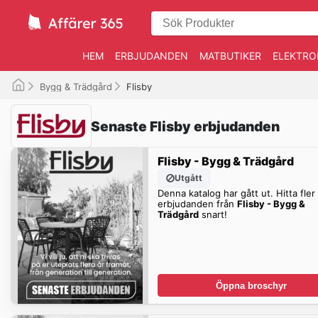
HEM
ERBJUDANDEN
MATBUTIKER
ELEKTRO
Bygg & Trädgård
Flisby
Senaste Flisby erbjudanden
Flisby - Bygg & Trädgård
Utgått
Denna katalog har gått ut. Hitta fler
erbjudanden från
Flisby - Bygg &
Trädgård
snart!
Öppna broschyr