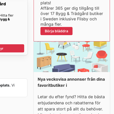
plats!
ård
Affärer 365 ger dig tillgång till
över 17 Bygg & Trädgård butiker
itta fler
i Sweden inklusive Flisby och
 Bygg &
många fler.
Börja bläddra
yr
Nya veckovisa annonser från dina
favoritbutiker i
bplats.
Vi
Letar du efter fynd? Hitta de bästa
erbjudandena och rabatterna för
att spara stort på allt du behöver.