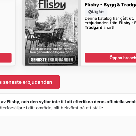
Flisby - Bygg & Trädg
Utgått
Denna katalog har gått ut. H
erbjudanden från
Flisby -
Trädgård
snart!
Öppna brosch
ys senaste erbjudanden
v Flisby, och den syftar inte till att efterlikna deras officiella web
rförsäljare i ditt område, allt bekvämt på ett ställe.