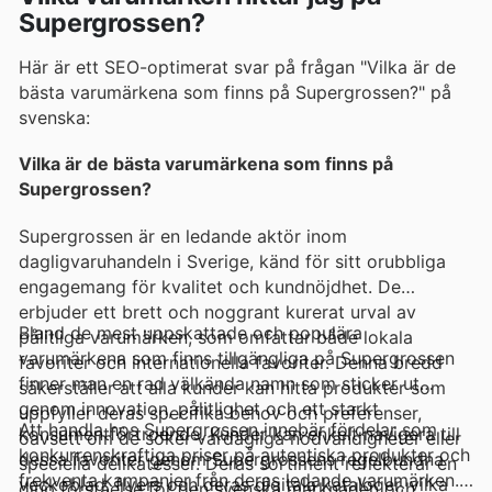
Supergrossen?
Här är ett SEO-optimerat svar på frågan "Vilka är de
bästa varumärkena som finns på Supergrossen?" på
svenska:
Vilka är de bästa varumärkena som finns på
Supergrossen?
Supergrossen är en ledande aktör inom
dagligvaruhandeln i Sverige, känd för sitt orubbliga
engagemang för kvalitet och kundnöjdhet. De
erbjuder ett brett och noggrant kurerat urval av
Bland de mest uppskattade och populära
pålitliga varumärken, som omfattar både lokala
varumärkena som finns tillgängliga på Supergrossen
favoriter och internationella favoriter. Denna bredd
finner man en rad välkända namn som sticker ut
säkerställer att alla kunder kan hitta produkter som
genom innovation, pålitlighet och ett starkt
uppfyller deras specifika behov och preferenser,
Att handla hos Supergrossen innebär fördelar som
konsumentförtroende. Kunder kan enkelt navigera till
oavsett om de söker vardagliga nödvändigheter eller
konkurrenskraftiga priser på autentiska produkter och
dessa favoriter genom Supergrossens regelbundna
speciella delikatesser. Deras sortiment reflekterar en
frekventa kampanjer från deras ledande varumärken.
veckoblad, flyers och deras digitala kataloger, vilka
djup förståelse för den svenska marknaden och