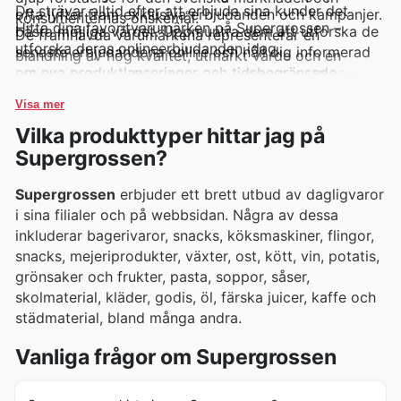
De strävar alltid efter att erbjuda sina kunder det
ofta lyfter fram exklusiva erbjudanden och kampanjer.
konsumenternas önskemål.
Hitta dina favoritvarumärken på Supergrossen –
bästa möjliga värdet. Uppmuntra dem att utforska de
De framhävda varumärkena representerar en
utforska deras onlineerbjudanden idag.
senaste erbjudandena online och håll dig informerad
blandning av hög kvalitet, utmärkt värde och en
om nya produktlanseringar och tidsbegränsade
ständig strävan efter att leverera det bästa till sina
rabatter för att maximera sina besparingar.
kunder, vilket gör dem till förstahandsval för många
Visa mer
svenska hushåll.
Vilka produkttyper hittar jag på
Supergrossen?
Supergrossen
erbjuder ett brett utbud av dagligvaror
i sina filialer och på webbsidan. Några av dessa
inkluderar bagerivaror, snacks, köksmaskiner, flingor,
snacks, mejeriprodukter, växter, ost, kött, vin, potatis,
grönsaker och frukter, pasta, soppor, såser,
skolmaterial, kläder, godis, öl, färska juicer, kaffe och
städmaterial, bland många andra.
Vanliga frågor om Supergrossen