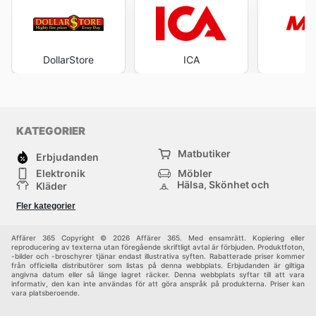
DollarStore
ICA
Ma
KATEGORIER
Matbutiker
Erbjudanden
Elektronik
Möbler
Hälsa, Skönhet och
Kläder
Parfym
Bygg & Trädgård
Sport
Fler kategorier
Barn
Övrigt
Affärer 365 Copyright © 2026 Affärer 365. Med ensamrätt. Kopiering eller
reproducering av texterna utan föregående skriftligt avtal är förbjuden. Produktfoton,
-bilder och -broschyrer tjänar endast illustrativa syften. Rabatterade priser kommer
från officiella distributörer som listas på denna webbplats. Erbjudanden är giltiga
angivna datum eller så länge lagret räcker. Denna webbplats syftar till att vara
informativ, den kan inte användas för att göra anspråk på produkterna. Priser kan
vara platsberoende.