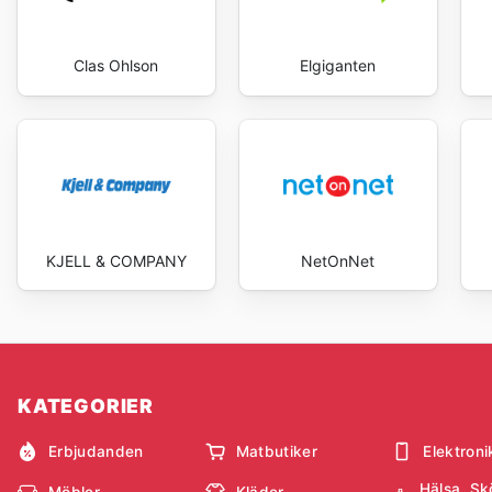
Clas Ohlson
Elgiganten
KJELL & COMPANY
NetOnNet
KATEGORIER
Erbjudanden
Matbutiker
Elektroni
Hälsa, Sk
Möbler
Kläder