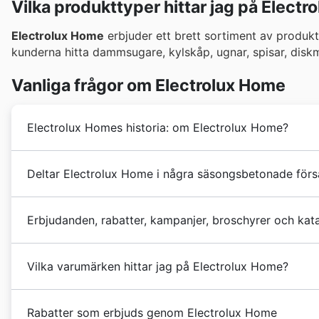
Vilka produkttyper hittar jag på Elect
Electrolux Home
erbjuder ett brett sortiment av produkter
kunderna hitta dammsugare, kylskåp, ugnar, spisar, disk
Vanliga frågor om Electrolux Home
Electrolux Homes historia: om Electrolux Home?
Electrolux Home
startade sin verksamhet 1995. Idag 
Deltar Electrolux Home i några säsongsbetonade förs
Under de följande åren efter den ursprungliga etable
hela regionen. Electrolux har konsekvent rankats som vä
Ja, Electrolux Home deltar regelbundet i årets alla st
Erbjudanden, rabatter, kampanjer, broschyrer och ka
flyers
och
veckoblad
här på sidan kan du enkelt se v
sommarreor
,
bakluckereor
för skolstart,
hösterbju
Electrolux Home
är en svensk multinationell tillverka
Jul
och
Nyår
. Vi bevakar även internationella shopp
Vilka varumärken hittar jag på Electrolux Home?
lokala svenska händelser som
Mellandagsrean
och
N
innan ditt besök hjälper dig att maximera dina bespar
Hos Electrolux Home är de stolta över att erbjuda e
Rabatter som erbjuds genom Electrolux Home
elektroniksektorn. Deras åtagande till kvalitet och kun