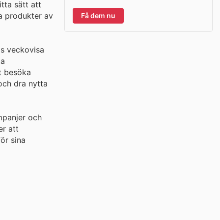
tta sätt att
a produkter av
Få dem nu
as veckovisa
ta
tt besöka
och dra nytta
mpanjer och
r att
för sina