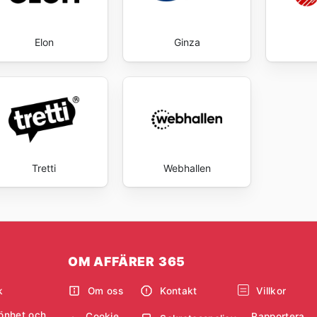
Elon
Ginza
Tretti
Webhallen
OM AFFÄRER 365
k
Om oss
Kontakt
Villkor
önhet och
Cookie
Rapportera