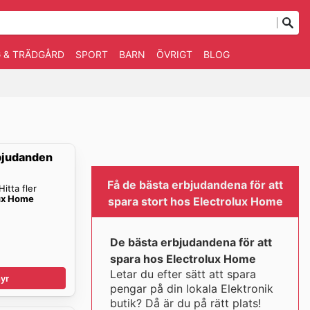
 & TRÄDGÅRD
SPORT
BARN
ÖVRIGT
BLOG
bjudanden
Få de bästa erbjudandena för att
itta fler
ux Home
spara stort hos Electrolux Home
De bästa erbjudandena för att
spara hos Electrolux Home
Letar du efter sätt att spara
yr
pengar på din lokala Elektronik
butik? Då är du på rätt plats!