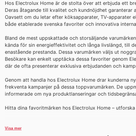
Hos Electrolux Home är de stolta över att erbjuda ett b
Deras åtagande till kvalitet och kundnöjdhet garanterar at
Oavsett om du letar efter köksapparater, TV-apparater ell
både etablerade svenska favoriter och innovativa interna
Bland de mest uppskattade och storsäljande varumärkena h
kända för sin energieffektivitet och långa livslängd, ti
enastående prestanda. Dessa varumärken väljs ut noggrant
Besökare kan enkelt upptäcka dessa favoriter genom Ele
där de ofta presenterar exklusiva erbjudanden och kampa
Genom att handla hos Electrolux Home drar kunderna nytt
frekventa kampanjer på dessa toppvarumärken. De uppmun
informerade om nya produktlanseringar och tidsbegränsa
Hitta dina favoritmärken hos Electrolux Home – utforska
Visa mer