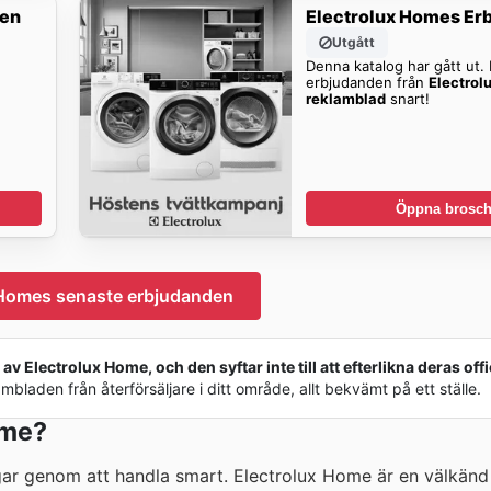
den
Electrolux Homes Er
Utgått
Denna katalog har gått ut. H
erbjudanden från
Electrol
reklamblad
snart!
Öppna brosch
 Homes senaste erbjudanden
v Electrolux Home, och den syftar inte till att efterlikna deras offi
bladen från återförsäljare i ditt område, allt bekvämt på ett ställe.
ome?
r genom att handla smart. Electrolux Home är en välkänd 