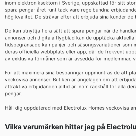
inom elektroniksektorn i Sverige, uppskattad för sitt sto
spara pengar året runt tack vare regelbundna erbjudande
hög kvalitet. De strävar efter att erbjuda sina kunder de 
De kan utnyttja flera sätt att spara pengar när de handl
annonser och digitala flygblad kan de upptäcka aktuella
tidsbegränsade kampanjer och säsongsvariationer som möj
deras officiella webbplats eller app, där de frekvent upp
av exklusiva förmåner som är avsedda för medlemmar, vi
För att maximera sina besparingar uppmuntras de att pl
veckovisa annonser. Butiken är angelägen om att erbjuda 
attraktiva erbjudanden alltid är inom räckhåll för alla der
pengar.
Håll dig uppdaterad med Electrolux Homes veckovisa ann
Vilka varumärken hittar jag på Electro