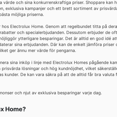
ra värde och sina konkurrenskraftiga priser. Shoppare kan hi
n, exklusiva kampanjer och ett brett sortiment av prisvärd
bästa möjliga priserna.
ar hos Electrolux Home. Genom att regelbundet titta på der
 rabatter och specialerbjudanden. Dessutom erbjuder de of
liggör ytterligare besparingar. Det är alltid en god idé a
daterar sina erbjudanden. Där kan de enkelt jämföra priser 
lket ger ännu mer värde för pengarna.
anera sina inköp i linje med Electrolux Homes pågående ka
prisvärda lösningar och hög kundnöjdhet, vilket säkerställe
as kunder. De kan vara säkra på att de alltid får bra valuta 
onser och njut av exklusiva besparingar varje dag.
lux Home?