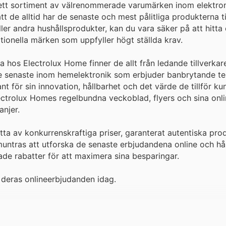
rett sortiment av välrenommerade varumärken inom elektron
t de alltid har de senaste och mest pålitliga produkterna ti
er andra hushållsprodukter, kan du vara säker på att hitta 
tionella märken som uppfyller högt ställda krav.
os Electrolux Home finner de allt från ledande tillverkare
ll de senaste inom hemelektronik som erbjuder banbrytande t
 för sin innovation, hållbarhet och det värde de tillför ku
ctrolux Homes regelbundna veckoblad, flyers och sina onli
njer.
a av konkurrenskraftiga priser, garanterat autentiska pro
tras att utforska de senaste erbjudandena online och hål
de rabatter för att maximera sina besparingar.
 deras onlineerbjudanden idag.