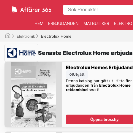
HEM
ERBJUDANDEN
MATBUTIKER
ELEKTRO
Elektronik
Electrolux Home
Senaste Electrolux Home erbjud
Electrolux Homes Erbjudan
Utgått
Denna katalog har gått ut. Hitta fler
erbjudanden från
Electrolux Home
reklamblad
snart!
Öppna broschyr