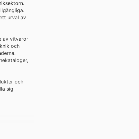
iksektorn.
llgängliga.
ett urval av
 av vitvaror
eknik och
nderna.
nekataloger,
dukter och
la sig