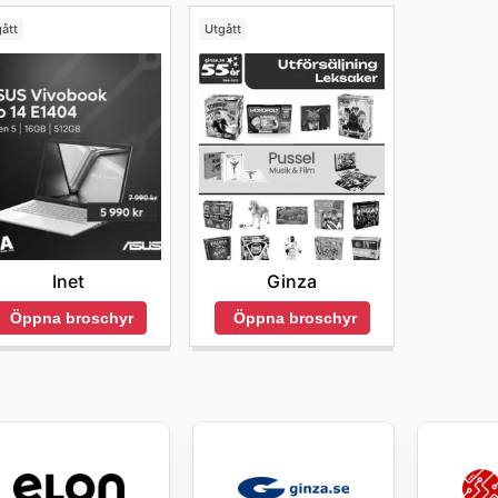
ått
Utgått
Inet
Ginza
Öppna broschyr
Öppna broschyr