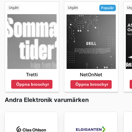
Utgått
Utgått
Utg
Populär
Tretti
NetOnNet
Öppna broschyr
Öppna broschyr
Andra Elektronik varumärken