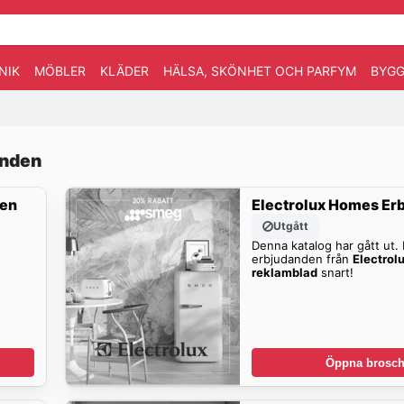
NIK
MÖBLER
KLÄDER
HÄLSA, SKÖNHET OCH PARFYM
BYGG
anden
den
Electrolux Homes Er
Utgått
Denna katalog har gått ut. H
erbjudanden från
Electrol
reklamblad
snart!
Öppna brosch