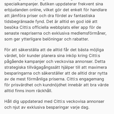
specialkampanjer. Butiken uppdaterar frekvent sina
erbjudanden online, vilket gör det enkelt för handlare
att jämföra priser och dra fördel av fantastiska
tidsbegränsade fynd. Det är alltid en god idé att
besöka Citti:s officiella webbplats eller app för de
senaste reapriserna och exklusiva medlemsförmåner,
som ger ytterligare belöningar och rabatter.
För att säkerställa att de alltid får det bästa möjliga
värdet, bör kunder planera sina inköp kring Citti:s
pågående kampanjer och veckovisa annonser. Detta
strategiska tillvägagångssätt hjälper till att maximera
besparingarna och säkerställer att de alltid drar nytta
av de mest förmånliga priserna. Citti:s engagemang
för prisvärdhet och kundnöjdhet innebär att bra värde
alltid finns inom räckhåll.
Håll dig uppdaterad med Citti:s veckovisa annonser
och njut av exklusiva besparingar varje dag.