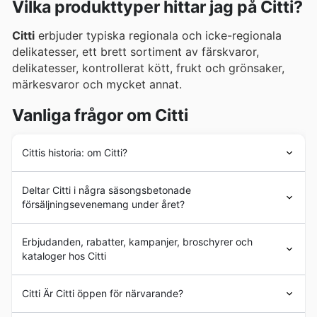
Vilka produkttyper hittar jag på Citti?
Citti
erbjuder typiska regionala och icke-regionala
delikatesser, ett brett sortiment av färskvaror,
delikatesser, kontrollerat kött, frukt och grönsaker,
märkesvaror och mycket annat.
Vanliga frågor om Citti
Cittis historia: om Citti?
Citti
har många års erfarenhet av att erbjuda sina
Deltar Citti i några säsongsbetonade
kunder högkvalitativa produkter till bästa pris.
försäljningsevenemang under året?
Ja, Citti deltar absolut i olika säsongsförsäljningar under
Erbjudanden, rabatter, kampanjer, broschyrer och
året, och på vår sida kan du enkelt bläddra igenom
kataloger hos Citti
deras
veckoblad
och
erbjudanden
för att maximera
dina besparingar. Håll utkik efter deras speciella
Citti
är en gränshandel belägen i Sverige.
kampanjer under stora shoppinghändelser som
Black
Citti Är Citti öppen för närvarande?
Friday
och
Cyber Monday
, samt under svenska