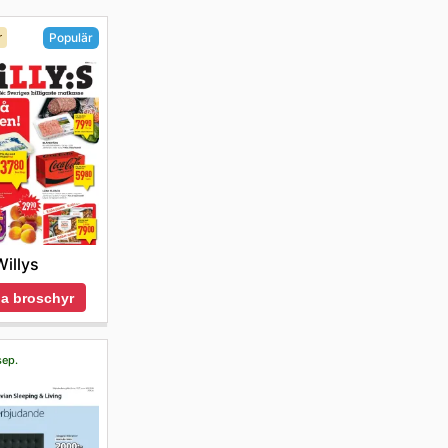
r
Populär
Willys
a broschyr
sep.