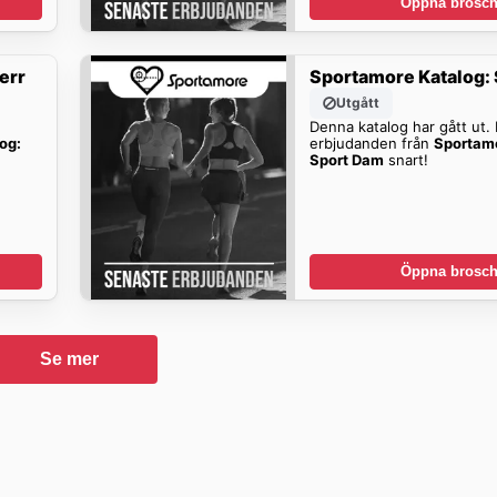
Öppna brosch
err
Sportamore Katalog:
Utgått
Denna katalog har gått ut. H
og:
erbjudanden från
Sportamo
Sport Dam
snart!
Öppna brosch
Se mer