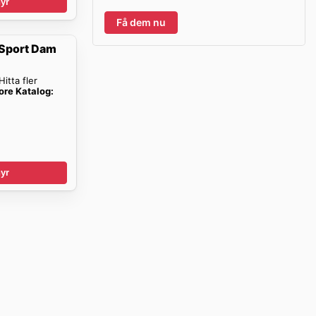
yr
Få dem nu
 Sport Dam
itta fler
re Katalog:
yr