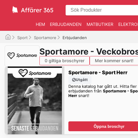
HEM
ERBJUDANDEN
MATBUTIKER
ELEKTRO
Sport
Sportamore
Erbjudanden
Sportamore - Veckobro
0 giltiga broschyrer
Mer kommer snart!
Sportamore - Sport Herr
Utgått
Denna katalog har gått ut. Hitta fler
erbjudanden från
Sportamore - Spo
Herr
snart!
Öppna broschyr