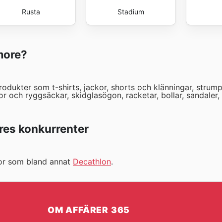
Rusta
Stadium
more?
odukter som t-shirts, jackor, shorts och klänningar, strump
r och ryggsäckar, skidglasögon, racketar, bollar, sandaler, t
es konkurrenter
jor som bland annat
Decathlon
.
OM AFFÄRER 365