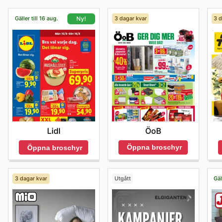
Gäller till 16 aug.
3 dagar kvar
3 d
Ny!
ÖoB
Lidl
Öppna broschyr
Öppna broschyr
3 dagar kvar
Utgått
Gäl