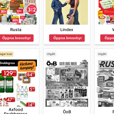
Rusta
Lindex
Öppna broschyr
Öppna broschyr
Öppn
agar kvar
Utgått
Utgått
Axfood
ÖoB
Snabbgross