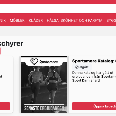
NIK
MÖBLER
KLÄDER
HÄLSA, SKÖNHET OCH PARFYM
BYGG
schyrer
Sportamore Katalog:
Utgått
Denna katalog har gått ut. H
rt
erbjudanden från
Sportamo
Sport Dam
snart!
Öppna brosch