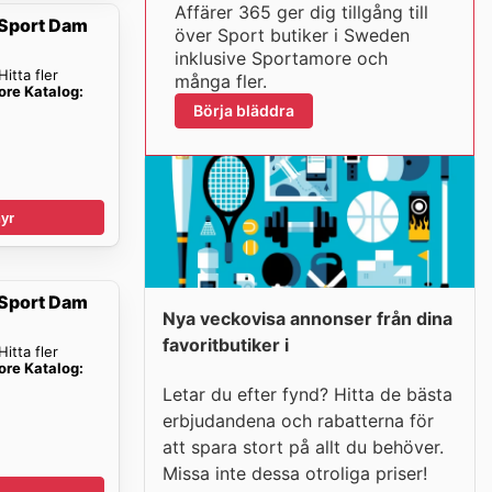
Affärer 365 ger dig tillgång till
 Sport Dam
över Sport butiker i Sweden
inklusive Sportamore och
itta fler
många fler.
re Katalog:
Börja bläddra
yr
 Sport Dam
Nya veckovisa annonser från dina
favoritbutiker i
itta fler
re Katalog:
Letar du efter fynd? Hitta de bästa
erbjudandena och rabatterna för
att spara stort på allt du behöver.
Missa inte dessa otroliga priser!