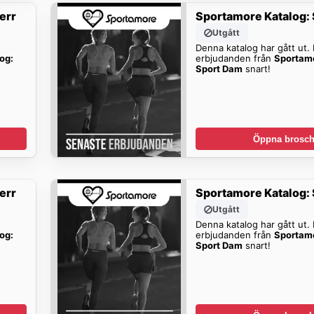
err
Sportamore Katalog:
Utgått
Denna katalog har gått ut. H
og:
erbjudanden från
Sportamo
Sport Dam
snart!
Öppna brosch
err
Sportamore Katalog:
Utgått
Denna katalog har gått ut. H
og:
erbjudanden från
Sportamo
Sport Dam
snart!