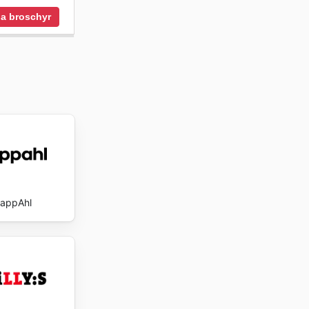
a broschyr
appAhl