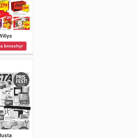
Willys
a broschyr
Rusta