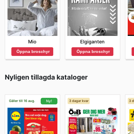
Mio
Elgiganten
Öppna broschyr
Öppna broschyr
Nyligen tillagda kataloger
Gäller till 16 aug.
3 dagar kvar
3 d
Ny!