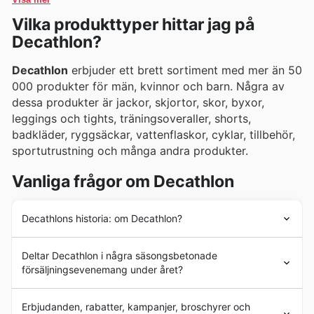
kampanjer och onlinekataloger.
Vilka produkttyper hittar jag på
Decathlon?
Decathlon
erbjuder ett brett sortiment med mer än 50
000 produkter för män, kvinnor och barn. Några av
dessa produkter är jackor, skjortor, skor, byxor,
leggings och tights, träningsoveraller, shorts,
badkläder, ryggsäckar, vattenflaskor, cyklar, tillbehör,
sportutrustning och många andra produkter.
Vanliga frågor om Decathlon
Decathlons historia: om Decathlon?
Decathlons
historia går tillbaka till 1976 då företaget
Deltar Decathlon i några säsongsbetonade
ursprungligen grundades av Michel Leclercq som ett
försäljningsevenemang under året?
innovativt koncept. Företaget startade med en butik i
Lille i Frankrike och blev den första butiken som erbjöd
Ja, Decathlon deltar i flera populära
vår- och
alla typer av sportartiklar under ett och samma tak.
Erbjudanden, rabatter, kampanjer, broschyrer och
sommarrea
samt
höst- och vintererbjudanden
under