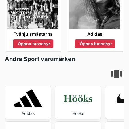
Tvåhjulsmästarna
Adidas
Öppna broschyr
Öppna broschyr
Andra Sport varumärken
Adidas
Hööks
N