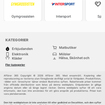
Gymgrossisten
Intersport
Spor
KATEGORIER
Matbutiker
Erbjudanden
Elektronik
Möbler
Hälsa, Skönhet och
Kläder
Parfym
Bygg & Trädgård
Sport
Fler kategorier
Barn
Övrigt
Affärer 365 Copyright © 2026 Affärer 365. Med ensamrätt. Kopiering eller
reproducering av texterna utan föregående skriftligt avtal är förbjuden. Produktfoton,
-bilder och -broschyrer tjänar endast illustrativa syften. Rabatterade priser kommer
från officiella distributörer som listas på denna webbplats. Erbjudanden är giltiga
angivna datum eller så länge lagret räcker. Denna webbplats syftar till att vara
informativ, den kan inte användas för att göra anspråk på produkterna. Priser kan
vara platsberoende.
Den här webbplatsen är inte ansluten till eller godkänd av Decathlon, och den syftar