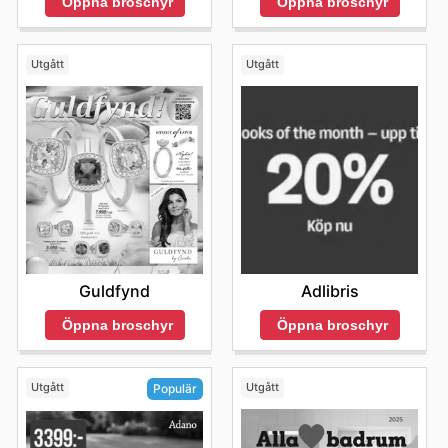
Öppna broschyr
Öppna broschyr
Utgått
Utgått
Guldfynd
Adlibris
Öppna broschyr
Öppna broschyr
Utgått
Utgått
Populär