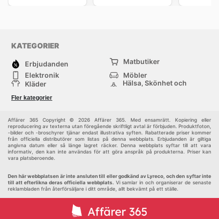
KATEGORIER
Matbutiker
Erbjudanden
Elektronik
Möbler
Hälsa, Skönhet och
Kläder
Parfym
Bygg & Trädgård
Sport
Fler kategorier
Barn
Övrigt
Affärer 365 Copyright © 2026 Affärer 365. Med ensamrätt. Kopiering eller
reproducering av texterna utan föregående skriftligt avtal är förbjuden. Produktfoton,
-bilder och -broschyrer tjänar endast illustrativa syften. Rabatterade priser kommer
från officiella distributörer som listas på denna webbplats. Erbjudanden är giltiga
angivna datum eller så länge lagret räcker. Denna webbplats syftar till att vara
informativ, den kan inte användas för att göra anspråk på produkterna. Priser kan
vara platsberoende.
Den här webbplatsen är inte ansluten till eller godkänd av Lyreco, och den syftar inte
till att efterlikna deras officiella webbplats.
Vi samlar in och organiserar de senaste
reklambladen från återförsäljare i ditt område, allt bekvämt på ett ställe.