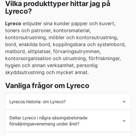
Vilka produkttyper hittar jag på
Lyreco?
Lyreco
erbjuder sina kunder papper och kuvert,
toners och patroner, kontorsmaterial,
kontorsutrustning, möbler och kontorsutrustning,
bord, enskilda bord, kopplingsbara och systembord,
matbord, sittplatser, förvaringsutrymmen,
kontorsorganisation och utrustning, förfriskningar,
hygien och annan verksamhet, personlig
skyddsutrustning och mycket annat.
Vanliga frågor om Lyreco
Lyrecos historia: om Lyreco?
Lyreco
grundades 1926 och anpassar sig idag ständigt
Deltar Lyreco i några säsongsbetonade
till utvecklingen av arbetsplatser. Sedan starten 1926
försäljningsevenemang under året?
har
Lyreco
haft framgång och tillväxt i stor
utsträckning, och dess förmåga att kontinuerligt
Ja, Lyreco deltar aktivt i årliga kampanjer och