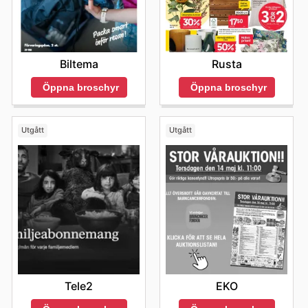
Biltema
Rusta
Öppna broschyr
Öppna broschyr
Utgått
Utgått
Tele2
EKO