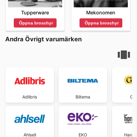
Tupperware
Mekonomen
Öppna broschyr
Öppna broschyr
Andra Övrigt varumärken
Adlibris
Biltema
Gul
Ahlsell
EKO
Haral