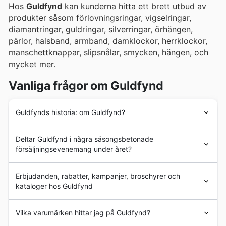
Hos
Guldfynd
kan kunderna hitta ett brett utbud av
produkter såsom förlovningsringar, vigselringar,
diamantringar, guldringar, silverringar, örhängen,
pärlor, halsband, armband, damklockor, herrklockor,
manschettknappar, slipsnålar, smycken, hängen, och
mycket mer.
Vanliga frågor om Guldfynd
Guldfynds historia: om Guldfynd?
Guldfynds
historia började 1951 med att Olof
Deltar Guldfynd i några säsongsbetonade
Pettersson grundade företaget. Sedan starten har
försäljningsevenemang under året?
Guldfynd
haft som mål att förse sina kunder med
högkvalitativa smycken och snabbt bli ett varumärke
Absolut, Guldfynd deltar i flera säsongsanpassade
med högt anseende på den svenska marknaden. Under
Erbjudanden, rabatter, kampanjer, broschyrer och
kampanjer och
rea
under året. För att se exakt vilka
de följande decennierna genomgick företaget en stark
kataloger hos Guldfynd
veckoblad
och
erbjudanden
som gäller hos Guldfynd
expansionsprocess med öppnandet av ett stort antal
just nu, rekommenderar vi att du utforskar vår sida. Vi
butiker. Numera verkar
Guldfynd
i Sverige genom mer
Guldfynd
är en svensk butikskedja inriktad på
samlar alla aktuella
rabatter
och
kampanjer
, inklusive
Vilka varumärken hittar jag på Guldfynd?
än 120 butiker i landets huvudregioner. Dessutom säljer
försäljning av
smycken
. Med en lång historia på
deras
vårrea
,
sommarrea
,
hösterbjudanden
och den
de sina produkter genom sin exklusiva webbutik.