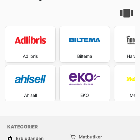
Adlibris
Biltema
Haral
Ahlsell
EKO
Mek
KATEGORIER
Matbutiker
Erbjudanden