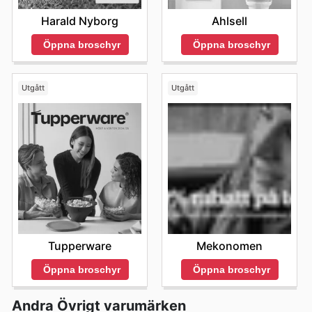
Harald Nyborg
Ahlsell
Öppna broschyr
Öppna broschyr
Utgått
Utgått
Tupperware
Mekonomen
Öppna broschyr
Öppna broschyr
Andra Övrigt varumärken