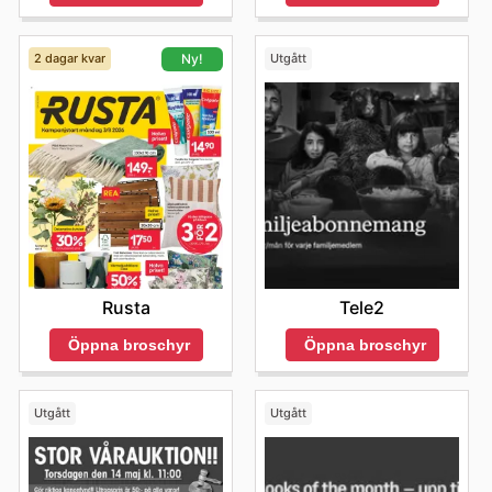
De uppmuntrar sina kunder att utforska de senaste
erbjudandena online och att hålla sig uppdaterade om
nya produktlanseringar och tidsbegränsade rabatter.
2 dagar kvar
Utgått
Ny!
Guldfynd vill göra det enkelt och lönsamt att hitta sina
favoritprodukter.
Håll dig uppdaterad med Guldfynds veckoblad och njut
av exklusiva erbjudanden från toppmärkena.
Tele2
Rusta
Öppna broschyr
Öppna broschyr
Utgått
Utgått