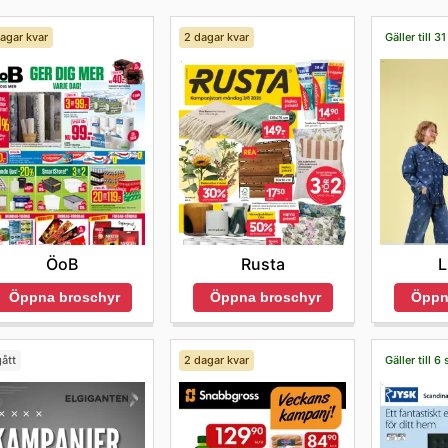
agar kvar
2 dagar kvar
Gäller till 3
ÖoB
Rusta
L
Öppna broschyr
Öppna broschyr
Öppn
ått
2 dagar kvar
Gäller till 6 