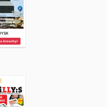
JYSK
a broschyr
r