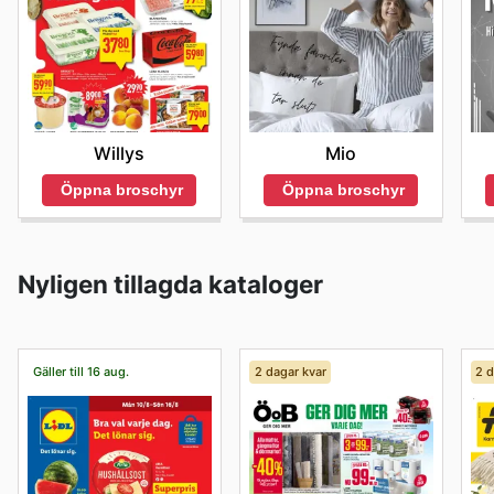
Willys
Mio
Öppna broschyr
Öppna broschyr
Nyligen tillagda kataloger
Gäller till 16 aug.
2 dagar kvar
2 d