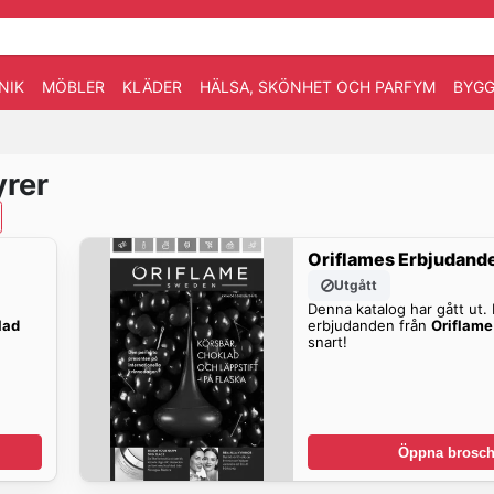
NIK
MÖBLER
KLÄDER
HÄLSA, SKÖNHET OCH PARFYM
BYGG
yrer
Oriflames Erbjudand
Utgått
Denna katalog har gått ut. H
lad
erbjudanden från
Oriflame
snart!
Öppna brosch