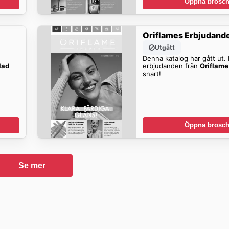
Öppna brosch
Oriflames Erbjudand
Utgått
Denna katalog har gått ut. H
lad
erbjudanden från
Oriflame
snart!
Öppna brosch
Se mer