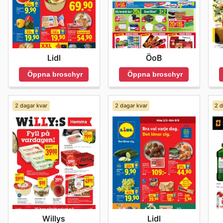
Lidl
ÖoB
Öppna broschyr
Öppna broschyr
2 dagar kvar
2 dagar kvar
2 d
Willys
Lidl