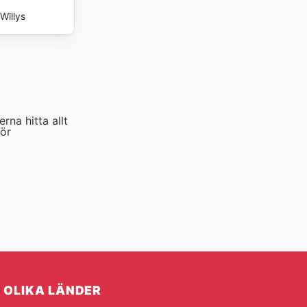
Willys
rna hitta allt
för
OLIKA LÄNDER