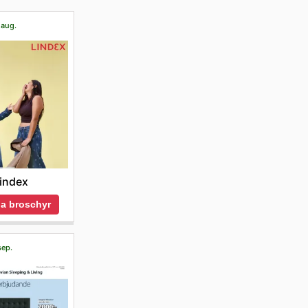
1 aug.
index
a broschyr
sep.