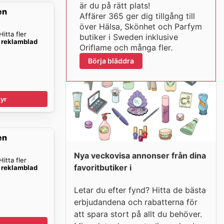
är du på rätt plats!
en
Affärer 365 ger dig tillgång till
över Hälsa, Skönhet och Parfym
itta fler
butiker i Sweden inklusive
 reklamblad
Oriflame och många fler.
Börja bläddra
yr
en
Nya veckovisa annonser från dina
itta fler
favoritbutiker i
 reklamblad
Letar du efter fynd? Hitta de bästa
erbjudandena och rabatterna för
att spara stort på allt du behöver.