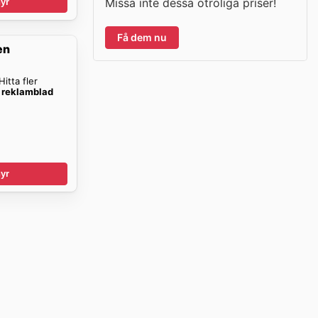
Missa inte dessa otroliga priser!
yr
Få dem nu
en
itta fler
 reklamblad
yr