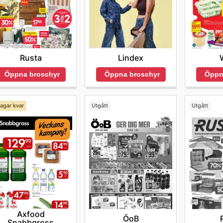
Rusta
Lindex
Öppna broschyr
Öppna broschyr
Öppn
agar kvar
Utgått
Utgått
Axfood
ÖoB
Snabbgross