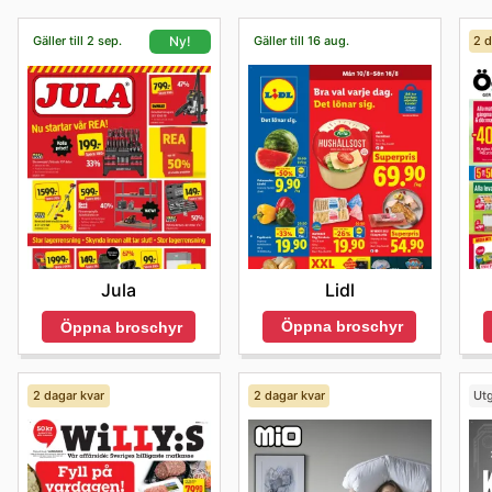
Gäller till 2 sep.
Gäller till 16 aug.
2 d
Ny!
Lidl
Jula
Öppna broschyr
Öppna broschyr
2 dagar kvar
2 dagar kvar
Utg