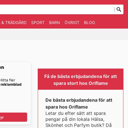
 & TRÄDGÅRD
SPORT
BARN
ÖVRIGT
BLOG
en
Få de bästa erbjudandena för att
itta fler
spara stort hos Oriflame
 reklamblad
De bästa erbjudandena för att
spara hos Oriflame
Letar du efter sätt att spara
yr
pengar på din lokala Hälsa,
Skönhet och Parfym butik? Då