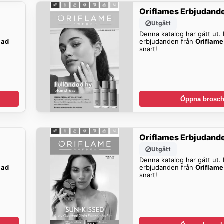
Oriflames Erbjudand
Utgått
Denna katalog har gått ut. H
lad
erbjudanden från
Oriflame
snart!
Öppna brosch
Oriflames Erbjudand
Utgått
Denna katalog har gått ut. H
lad
erbjudanden från
Oriflame
snart!