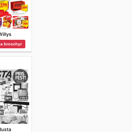
Willys
a broschyr
Rusta