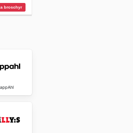
a broschyr
appAhl