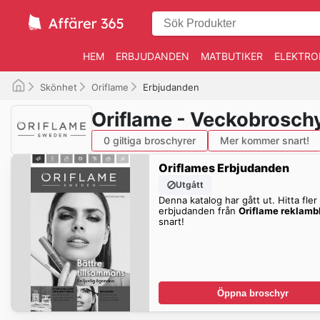
HEM
ERBJUDANDEN
MATBUTIKER
ELEKTRO
Skönhet
Oriflame
Erbjudanden
Oriflame - Veckobrosch
0 giltiga broschyrer
Mer kommer snart!
Oriflames Erbjudanden
Utgått
Denna katalog har gått ut. Hitta fler
erbjudanden från
Oriflame reklamb
snart!
Öppna broschyr