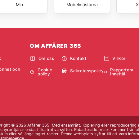
Mio
Möbelmästarna
X
OM AFFÄRER 365
k
Om oss
Kontakt
Villkor
önhet och
Cookie
Rapportera
Sekretesspolicy
policy
innehåll
right © 2026 Affärer 365. Med ensamrätt. Kopiering eller reproducering av
chyrer tjänar endast illustrativa syften. Rabatterade priser kommer från o
atum eller så länge lagret räcker. Denna webbplats syftar till att vara inf
platsberoende.