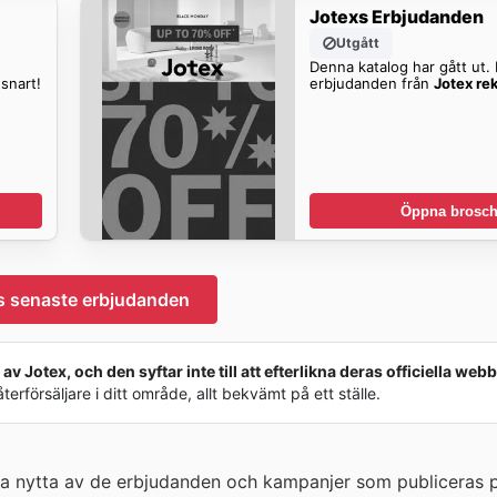
Jotexs Erbjudanden
Utgått
Denna katalog har gått ut. H
snart!
erbjudanden från
Jotex re
Öppna brosch
s senaste erbjudanden
v Jotex, och den syftar inte till att efterlikna deras officiella webb
rförsäljare i ditt område, allt bekvämt på ett ställe.
ra nytta av de erbjudanden och kampanjer som publiceras 