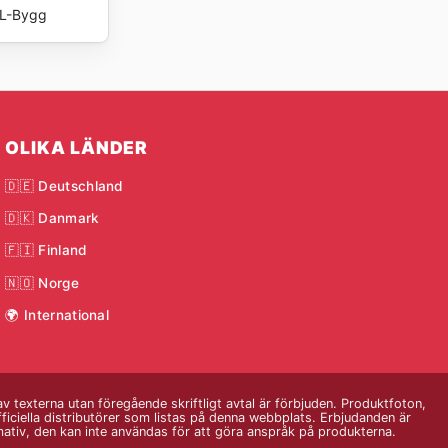
L-Bygg
OLIKA LÄNDER
🇩🇪 Deutschland
🇩🇰 Danmark
🇫🇮 Finland
🇳🇴 Norge
🌍 International
 texterna utan föregående skriftligt avtal är förbjuden. Produktfoton,
fficiella distributörer som listas på denna webbplats. Erbjudanden är
ormativ, den kan inte användas för att göra anspråk på produkterna.