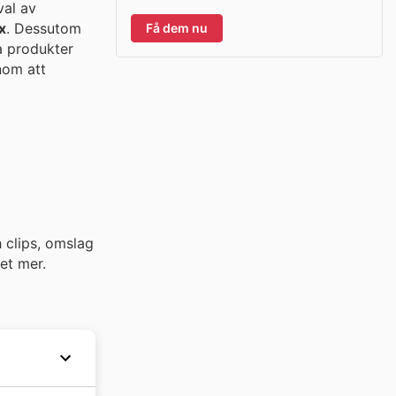
val av
x
. Dessutom
Få dem nu
a produkter
nom att
h clips, omslag
et mer.