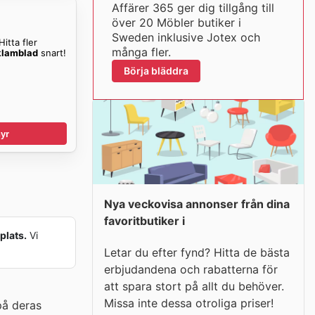
Affärer 365 ger dig tillgång till
över 20 Möbler butiker i
Sweden inklusive Jotex och
itta fler
många fler.
klamblad
snart!
Börja bläddra
yr
Nya veckovisa annonser från dina
favoritbutiker i
plats.
Vi
Letar du efter fynd? Hitta de bästa
erbjudandena och rabatterna för
att spara stort på allt du behöver.
Missa inte dessa otroliga priser!
på deras