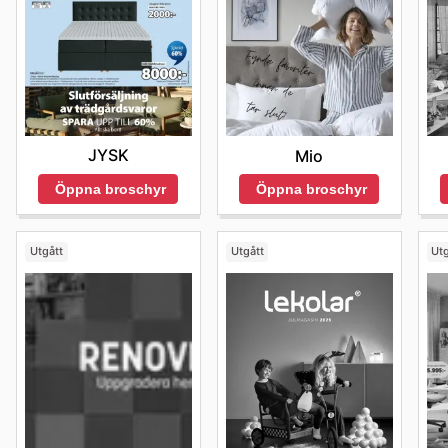
JYSK
Mio
Öppna broschyr
Öppna broschyr
Utgått
Utgått
Utg