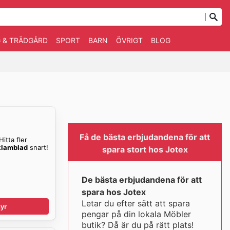
 & TRÄDGÅRD
SPORT
BARN
ÖVRIGT
BLOG
Få de bästa erbjudandena för att
itta fler
klamblad
snart!
spara stort hos Jotex
De bästa erbjudandena för att
spara hos Jotex
Letar du efter sätt att spara
yr
pengar på din lokala Möbler
butik? Då är du på rätt plats!