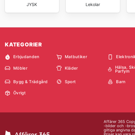
JYSK
Lekolar
KATEGORIER
Erbjudanden
Matbutiker
Elektroni
Hälsa, Sk
Möbler
Kläder
Parfym
Bygg & Trädgård
Sport
Barn
Övrigt
Affärer 365 Copy
-bilder och -bros
giltiga angivna d
Priser kan vara 