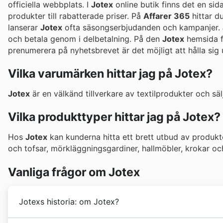
officiella webbplats. I
Jotex
online butik finns det en sid
produkter till rabatterade priser. På
Affarer 365
hittar d
lanserar
Jotex
ofta säsongserbjudanden och kampanjer.
och betala genom i delbetalning. På den
Jotex
hemsida f
prenumerera på nyhetsbrevet är det möjligt att hålla si
Vilka varumärken hittar jag på Jotex?
Jotex
är en välkänd tillverkare av textilprodukter och sä
Vilka produkttyper hittar jag på Jotex?
Hos
Jotex
kan kunderna hitta ett brett utbud av produkter
och tofsar, mörkläggningsgardiner, hallmöbler, krokar och
Vanliga frågor om Jotex
Jotexs historia: om Jotex?