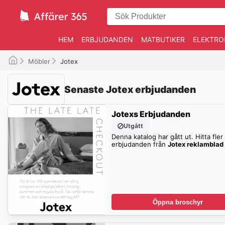
HEM
ERBJUDANDEN
MATBUTIKER
ELEKTRO
Möbler
Jotex
Senaste Jotex erbjudanden
Jotexs Erbjudanden
Utgått
Denna katalog har gått ut. Hitta fler
erbjudanden från
Jotex reklamblad
Öppna broschyr