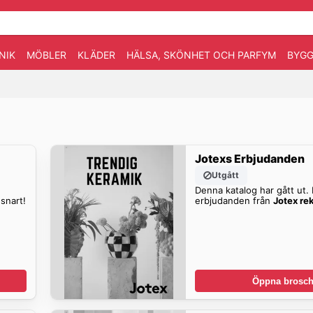
NIK
MÖBLER
KLÄDER
HÄLSA, SKÖNHET OCH PARFYM
BYGG
Jotexs Erbjudanden
Utgått
Denna katalog har gått ut. H
snart!
erbjudanden från
Jotex re
Öppna brosch