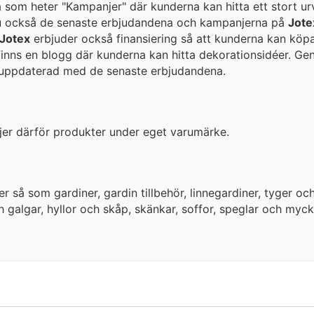
a som heter "Kampanjer" där kunderna kan hitta ett stort ur
u också de senaste erbjudandena och kampanjerna på
Jote
Jotex
erbjuder också finansiering så att kunderna kan köp
inns en blogg där kunderna kan hitta dekorationsidéer. Ge
g uppdaterad med de senaste erbjudandena.
ljer därför produkter under eget varumärke.
 så som gardiner, gardin tillbehör, linnegardiner, tyger oc
 galgar, hyllor och skåp, skänkar, soffor, speglar och myck