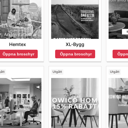
Hemtex
XL-Bygg
Öppna broschyr
Öppna broschyr
Öppn
ått
Utgått
Utgått