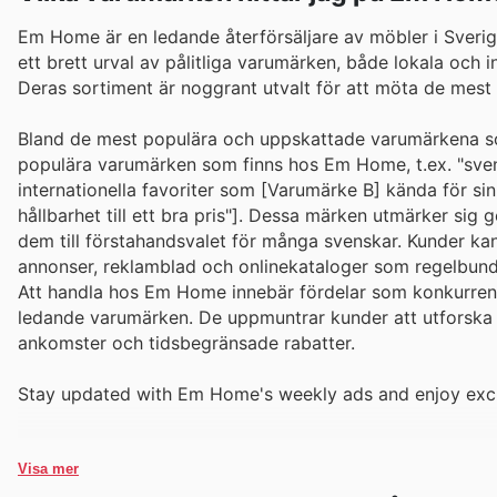
Em Home är en ledande återförsäljare av möbler i Sverig
ett brett urval av pålitliga varumärken, både lokala och int
Deras sortiment är noggrant utvalt för att möta de me
Bland de mest populära och uppskattade varumärkena so
populära varumärken som finns hos Em Home, t.ex. "svens
internationella favoriter som [Varumärke B] kända för si
hållbarhet till ett bra pris"]. Dessa märken utmärker sig
dem till förstahandsvalet för många svenskar. Kunder
annonser, reklamblad och onlinekataloger som regelbund
Att handla hos Em Home innebär fördelar som konkurrensk
ledande varumärken. De uppmuntrar kunder att utforska 
ankomster och tidsbegränsade rabatter.
Stay updated with Em Home's weekly ads and enjoy excl
Visa mer