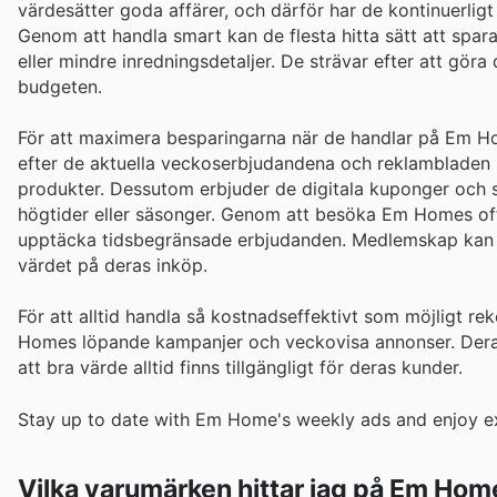
värdesätter goda affärer, och därför har de kontinuerligt a
Genom att handla smart kan de flesta hitta sätt att spar
eller mindre inredningsdetaljer. De strävar efter att gör
budgeten.
För att maximera besparingarna när de handlar på Em Home
efter de aktuella veckoserbjudandena och reklambladen so
produkter. Dessutom erbjuder de digitala kuponger och s
högtider eller säsonger. Genom att besöka Em Homes offi
upptäcka tidsbegränsade erbjudanden. Medlemskap kan o
värdet på deras inköp.
För att alltid handla så kostnadseffektivt som möjligt r
Homes löpande kampanjer och veckovisa annonser. Deras 
att bra värde alltid finns tillgängligt för deras kunder.
Stay up to date with Em Home's weekly ads and enjoy ex
Vilka varumärken hittar jag på Em Hom