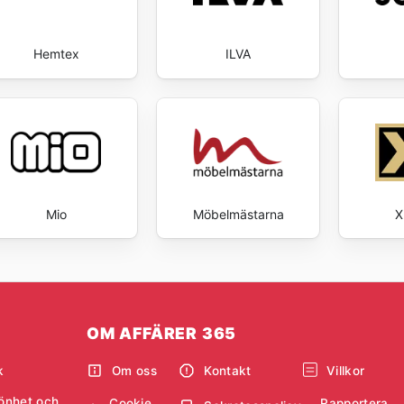
Hemtex
ILVA
Mio
Möbelmästarna
X
OM AFFÄRER 365
k
Om oss
Kontakt
Villkor
önhet och
Cookie
Rapportera