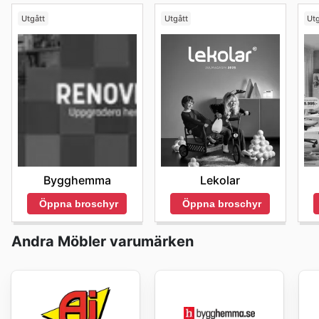
Utgått
Utgått
Utg
Bygghemma
Lekolar
Öppna broschyr
Öppna broschyr
Andra Möbler varumärken