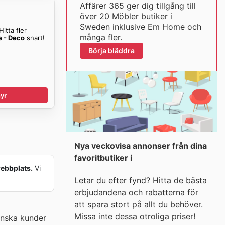
Affärer 365 ger dig tillgång till
över 20 Möbler butiker i
Sweden inklusive Em Home och
itta fler
många fler.
 - Deco
snart!
Börja bläddra
yr
Nya veckovisa annonser från dina
favoritbutiker i
webbplats.
Vi
Letar du efter fynd? Hitta de bästa
erbjudandena och rabatterna för
att spara stort på allt du behöver.
Missa inte dessa otroliga priser!
enska kunder