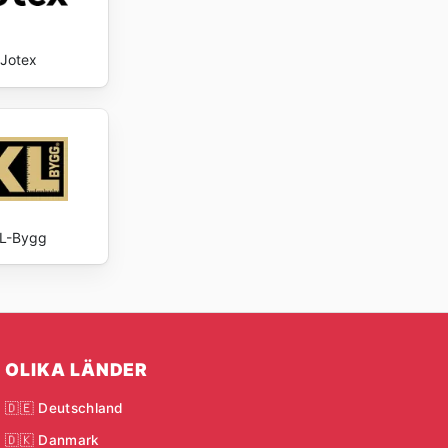
Jotex
L-Bygg
OLIKA LÄNDER
🇩🇪 Deutschland
🇩🇰 Danmark