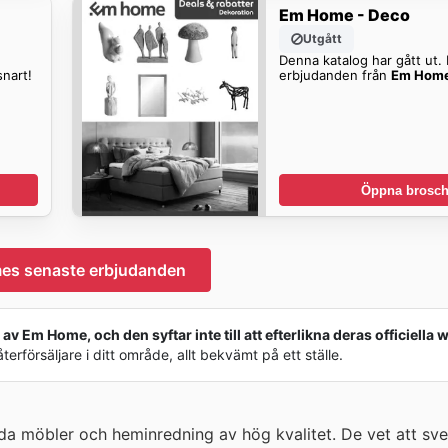
Em Home - Deco
Utgått
Denna katalog har gått ut. H
nart!
erbjudanden från
Em Home
Öppna brosch
s senaste erbjudanden
av Em Home, och den syftar inte till att efterlikna deras officiella 
rförsäljare i ditt område, allt bekvämt på ett ställe.
da möbler och heminredning av hög kvalitet. De vet att sv