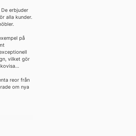
 De erbjuder
ör alla kunder.
öbler.
 exempel på
mt
exceptionell
gn, vilket gör
ckovisa
nta reor från
terade om nya