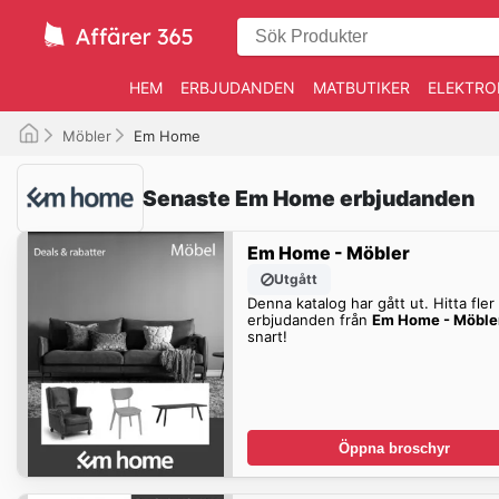
HEM
ERBJUDANDEN
MATBUTIKER
ELEKTRO
Möbler
Em Home
Senaste Em Home erbjudanden
Em Home - Möbler
Utgått
Denna katalog har gått ut. Hitta fler
erbjudanden från
Em Home - Möble
snart!
Öppna broschyr