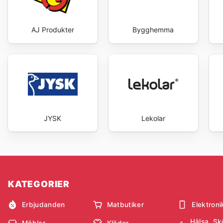
AJ Produkter
Bygghemma
JYSK
Lekolar
KATEGORIER
Erbjudanden
Matbutiker
Elektroni
Hälsa, Sk
Möbler
Kläder