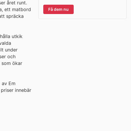
er året runt.
a, ett matbord
Få dem nu
att spräcka
hålla utkik
valda
lt under
ser och
r som ökar
a av Em
priser innebär