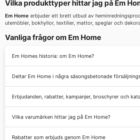
Vilka produkttyper hittar jag på Em H
Em Home
erbjuder ett brett utbud av heminredningsprod
utemöbler, bokhyllor, textilier, mattor, speglar och deko
Vanliga frågor om Em Home
Em Homes historia: om Em Home?
Em homes
historia började 1964 i Sverige. Sedan 20
Deltar Em Home i några säsongsbetonade försäljnin
Norden inom handel och logistik. Idag har
Em Home
b
Absolut, Em Home deltar aktivt i svenska högtider oc
Erbjudanden, rabatter, kampanjer, broschyrer och k
kampanjerna som Black Friday och Cyber Monday. Du 
reklamblad här på sidan som täcker allt från vår- och 
Em Home
är ett svenskt inrednings- och
dekorations
speciella kampanjer som kan dyka upp kring Valborg el
Vilka varumärken hittar jag på Em Home?
än 30 filialer över hela landet.
bläddra igenom deras aktuella flyers och annonser inna
rabatter, så du kan planera ditt köp och dra nytta av a
Em Home är en ledande återförsäljare av möbler i Sve
eller vid ditt besök i butik.
Rabatter som erbjuds genom Em Home
erbjuder ett brett urval av pålitliga varumärken, både 