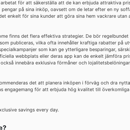
rbetat för att säkerställa att de kan erbjuda attraktiva pris
a pengar på sina inköp, oavsett om de letar efter en ny soff
a det enkelt för sina kunder att göra sina hem vackrare utan 
 finns det flera effektiva strategier. De bör regelbundet 
m publiceras, vilka ofta innehåller kraftiga rabatter på ut
pecialkampanjer som kan ge ytterligare besparingar, särski
ciella webbplats eller deras app kan de enkelt jämföra pri
ckså innebära exklusiva förmåner och lojalitetsbelöninga
ekommenderas det att planera inköpen i förväg och dra nytt
engagemang för att erbjuda hög kvalitet till överkomliga 
clusive savings every day.
e?