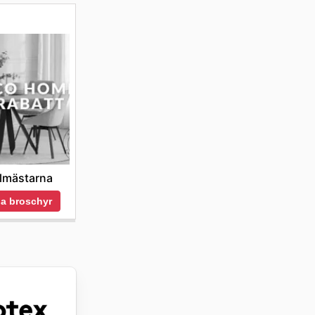
lmästarna
a broschyr