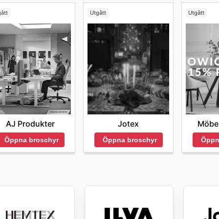
ått
Utgått
Utgått
AJ Produkter
Jotex
Möbe
Öppna broschyr
Öppna broschyr
Öppn