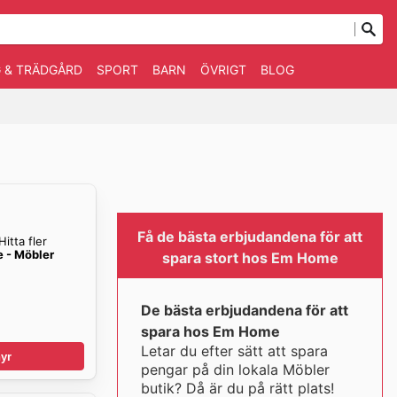
 & TRÄDGÅRD
SPORT
BARN
ÖVRIGT
BLOG
Få de bästa erbjudandena för att
itta fler
 - Möbler
spara stort hos Em Home
De bästa erbjudandena för att
spara hos Em Home
Letar du efter sätt att spara
yr
pengar på din lokala Möbler
butik? Då är du på rätt plats!