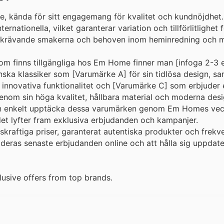
e, kända för sitt engagemang för kvalitet och kundnöjdhet.
ernationella, vilket garanterar variation och tillförlitlighet f
st krävande smakerna och behoven inom heminredning och m
m finns tillgängliga hos Em Home finner man [infoga 2-3
ka klassiker som [Varumärke A] för sin tidlösa design, sa
n innovativa funktionalitet och [Varumärke C] som erbjuder 
 genom sin höga kvalitet, hållbara material och moderna desi
 kan enkelt upptäcka dessa varumärken genom Em Homes ve
et lyfter fram exklusiva erbjudanden och kampanjer.
raftiga priser, garanterat autentiska produkter och frekve
deras senaste erbjudanden online och att hålla sig uppda
usive offers from top brands.