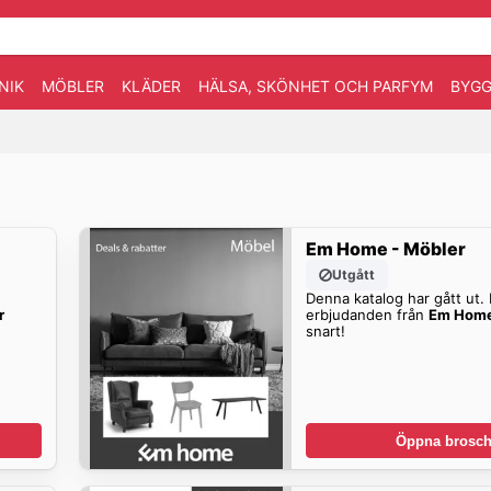
NIK
MÖBLER
KLÄDER
HÄLSA, SKÖNHET OCH PARFYM
BYGG
Em Home - Möbler
Utgått
Denna katalog har gått ut. H
r
erbjudanden från
Em Home
snart!
Öppna brosch