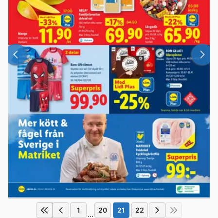
1
20
21
22
...