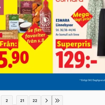
2
21
22
...