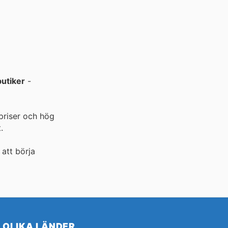
utiker
-
priser och hög
.
 att börja
OLIKA LÄNDER