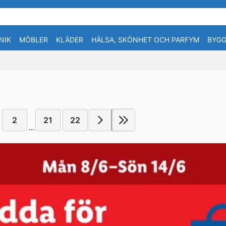
NIK
MÖBLER
KLÄDER
HÄLSA, SKÖNHET OCH PARFYM
BYGG
2
21
22
...