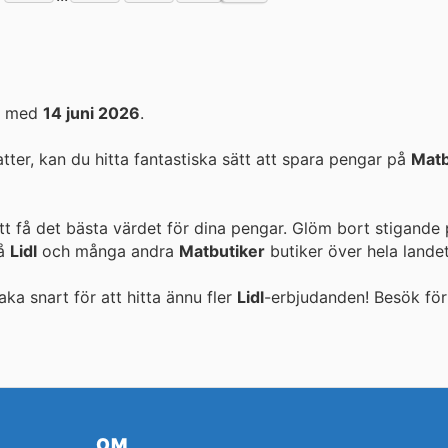
ch med
14 juni 2026
.
er, kan du hitta fantastiska sätt att spara pengar på
Matb
tt få det bästa värdet för dina pengar. Glöm bort stigande 
på
Lidl
och många andra
Matbutiker
butiker över hela landet
aka snart för att hitta ännu fler
Lidl
-erbjudanden! Besök
för
OM