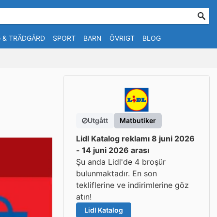
 & TRÄDGÅRD
SPORT
BARN
ÖVRIGT
BLOG
Utgått
Matbutiker
Lidl Katalog reklamı 8 juni 2026
- 14 juni 2026 arası
Şu anda Lidl'de 4 broşür
bulunmaktadır. En son
tekliflerine ve indirimlerine göz
atın!
Lidl Katalog