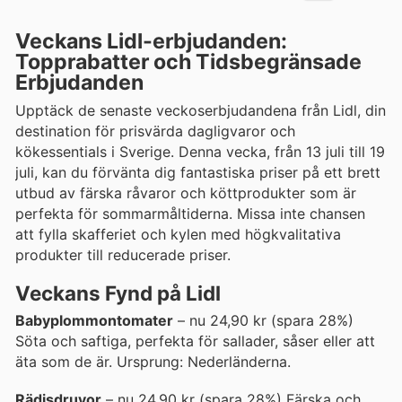
Veckans Lidl-erbjudanden:
Topprabatter och Tidsbegränsade
Erbjudanden
Upptäck de senaste veckoserbjudandena från Lidl, din
destination för prisvärda dagligvaror och
kökessentials i Sverige. Denna vecka, från 13 juli till 19
juli, kan du förvänta dig fantastiska priser på ett brett
utbud av färska råvaror och köttprodukter som är
perfekta för sommarmåltiderna. Missa inte chansen
att fylla skafferiet och kylen med högkvalitativa
produkter till reducerade priser.
Veckans Fynd på Lidl
Babyplommontomater
– nu 24,90 kr (spara 28%)
Söta och saftiga, perfekta för sallader, såser eller att
äta som de är. Ursprung: Nederländerna.
Rädisdruvor
– nu 24,90 kr (spara 28%) Färska och