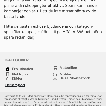
planera din shoppingtur effektivt. Spåra kommande
kampanjer och se till att du inte missar några av de
bästa fynden.
Hitta de bästa veckoserbjudandena och kategori-
specifika kampanjer från Lidl på Affärer 365 och börja
spara redan idag.
KATEGORIER
Matbutiker
Erbjudanden
Elektronik
Möbler
Hälsa, Skönhet och
Kläder
Parfym
Bygg & Trädgård
Sport
Fler kategorier
Barn
Övrigt
Copyright © 2026 . Med ensamrätt. Kopiering eller reproducering av texterna utan
föregående skriftligt avtal är förbjuden. Produktfoton, -bilder och -broschyrer tjänar
endast illustrativa syften. Rabatterade priser kommer från officiella distributörer som
listas på denna webbplats. Erbjudanden är giltiga angivna datum eller så länge lagret