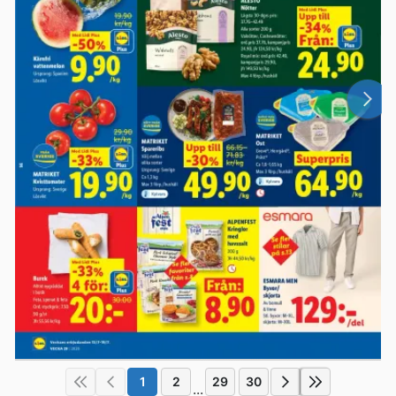
1
2
29
30
...