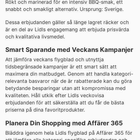
Rökt och marinerad för en intensiv BBQ-smak, ett
snabbt och smakligt alternativ. Ursprung: Sverige.
Dessa erbjudanden gäller så länge lagret räcker och
är en del av Lidls engagemang att erbjuda prisvärda
och kvalitativa livsmedel.
Smart Sparande med Veckans Kampanjer
Att jämföra veckans flygblad och utnyttja
tidsbegränsade kampanjer är ett smart sätt att
maximera din matbudget. Genom att handla kategori-
relevanta basvaror när de är rabatterade kan du göra
betydande besparingar utan att kompromissa med
kvaliteten. Håll utkik efter Lidls veckovisa
erbjudanden för att säkerställa att du får de bästa
priserna på dina favoritprodukter.
Planera Din Shopping med Affärer 365
Bläddra igenom hela Lidls flygblad på Affärer 365 för
att jämföra alla kategori-specifika erbjudanden och