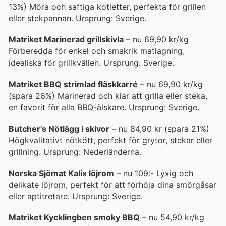
13%) Möra och saftiga kotletter, perfekta för grillen
eller stekpannan. Ursprung: Sverige.
Matriket Marinerad grillskivla
– nu 69,90 kr/kg
Förberedda för enkel och smakrik matlagning,
idealiska för grillkvällen. Ursprung: Sverige.
Matriket BBQ strimlad fläskkarré
– nu 69,90 kr/kg
(spara 26%) Marinerad och klar att grilla eller steka,
en favorit för alla BBQ-älskare. Ursprung: Sverige.
Butcher's Nötlägg i skivor
– nu 84,90 kr (spara 21%)
Högkvalitativt nötkött, perfekt för grytor, stekar eller
grillning. Ursprung: Nederländerna.
Norska Sjömat Kalix löjrom
– nu 109:- Lyxig och
delikate löjrom, perfekt för att förhöja dina smörgåsar
eller aptitretare. Ursprung: Sverige.
Matriket Kycklingben smoky BBQ
– nu 54,90 kr/kg