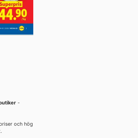
butiker
-
priser och hög
.