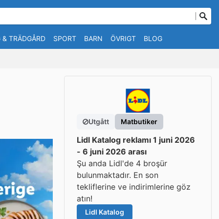
 & TRÄDGÅRD
SPORT
BARN
ÖVRIGT
BLOG
Utgått
Matbutiker
Lidl Katalog reklamı 1 juni 2026
- 6 juni 2026 arası
Şu anda Lidl'de 4 broşür
bulunmaktadır. En son
tekliflerine ve indirimlerine göz
atın!
Lidl Katalog