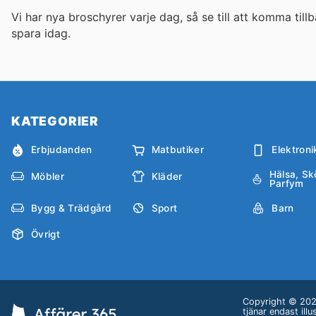
Vi har nya broschyrer varje dag, så se till att komma tillb
spara idag.
KATEGORIER
Erbjudanden
Matbutiker
Elektroni
Hälsa, Sk
Möbler
Kläder
Parfym
Bygg & Trädgård
Sport
Barn
Övrigt
Copyright © 2026
tjänar endast ill