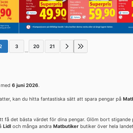
2
3
20
21
...
h med
6 juni 2026
.
er, kan du hitta fantastiska sätt att spara pengar på
Mat
tt få det bästa värdet för dina pengar. Glöm bort stigande 
på
Lidl
och många andra
Matbutiker
butiker över hela landet