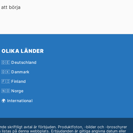
 att börja
OLIKA LÄNDER
🇩🇪 Deutschland
🇩🇰 Danmark
🇫🇮 Finland
🇳🇴 Norge
🌍 International
e skriftligt avtal är förbjuden. Produktfoton, -bilder och -broschyrer
om listas på denna webbplats. Erbjudanden är giltiga angivna datum eller