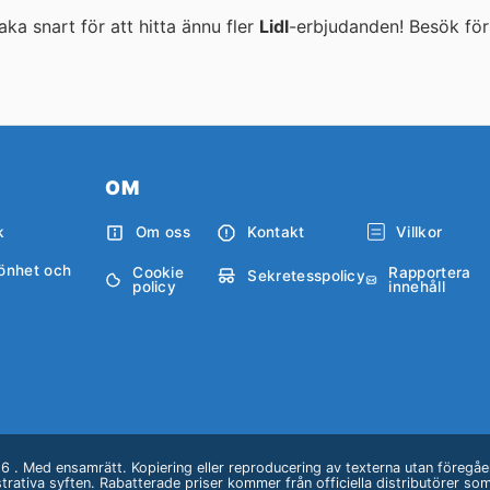
aka snart för att hitta ännu fler
Lidl
-erbjudanden! Besök
för
OM
k
Om oss
Kontakt
Villkor
önhet och
Cookie
Rapportera
Sekretesspolicy
policy
innehåll
 . Med ensamrätt. Kopiering eller reproducering av texterna utan föregåend
ustrativa syften. Rabatterade priser kommer från officiella distributörer s