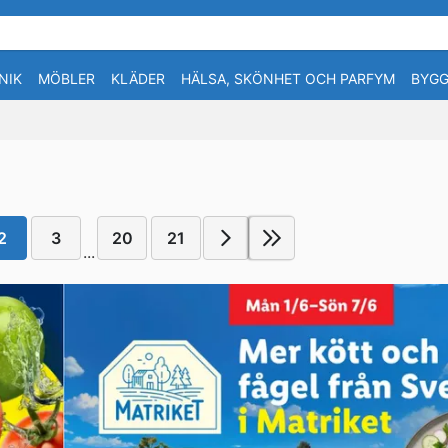
NIK
MÖBLER
KLÄDER
HÄLSA, SKÖNHET OCH PARFYM
BYGG
2
3
20
21
...