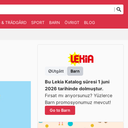
 & TRÄDGÅRD
SPORT
BARN
ÖVRIGT
BLOG
Utgått
Barn
Bu Lekia Katalog süresi 1 juni
2026 tarihinde dolmuştur.
Fırsat mı arıyorsunuz? Yüzlerce
Barn promosyonumuz mevcut!
Go to Barn