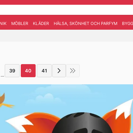
NIK
MÖBLER
KLÄDER
HÄLSA, SKÖNHET OCH PARFYM
BYGG
39
40
41
...