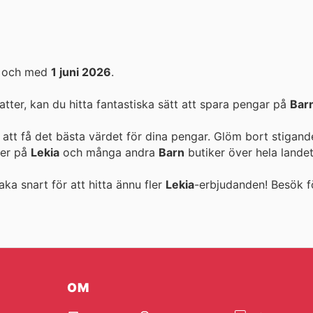
l och med
1 juni 2026
.
ter, kan du hitta fantastiska sätt att spara pengar på
Bar
 att få det bästa värdet för dina pengar. Glöm bort stigand
ter på
Lekia
och många andra
Barn
butiker över hela landet
aka snart för att hitta ännu fler
Lekia
-erbjudanden! Besök
f
OM