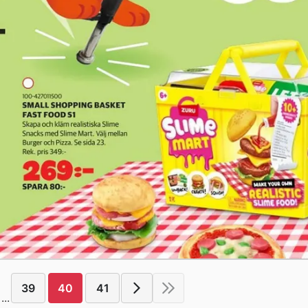
39
40
41
...