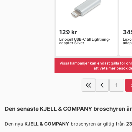
129 kr
34
Linocell USB-C till Lightning-
Luxo
adapter Silver
adap
Vissa kampanjer kan endast gälla för on
att veta mer besök de
1
Den senaste KJELL & COMPANY broschyren är 
Den nya
KJELL & COMPANY
broschyren är giltig från
23