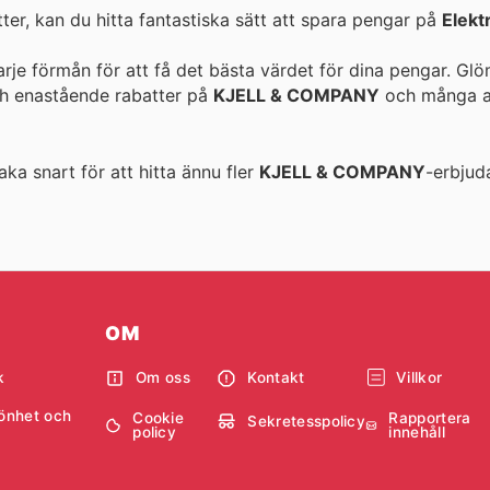
r, kan du hitta fantastiska sätt att spara pengar på
Elekt
rje förmån för att få det bästa värdet för dina pengar. Gl
och enastående rabatter på
KJELL & COMPANY
och många a
aka snart för att hitta ännu fler
KJELL & COMPANY
-erbjud
OM
k
Om oss
Kontakt
Villkor
önhet och
Cookie
Rapportera
Sekretesspolicy
policy
innehåll