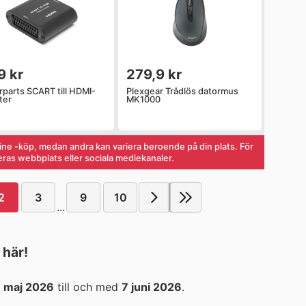
9 kr
279,9 kr
rparts SCART till HDMI-
Plexgear Trådlös datormus
ter
MK1000
line -köp, medan andra kan variera beroende på din plats. För
ras webbplats eller sociala mediekanaler.
2
3
9
10
...
här!
 maj 2026
till och med
7 juni 2026
.