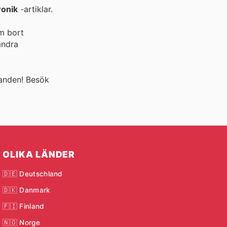
ronik
-artiklar.
öm bort
ndra
anden! Besök
OLIKA LÄNDER
🇩🇪 Deutschland
🇩🇰 Danmark
🇫🇮 Finland
🇳🇴 Norge