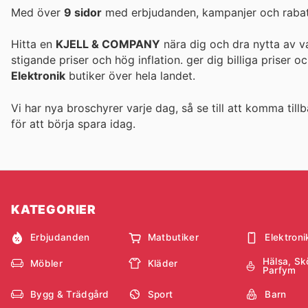
Med över
9 sidor
med erbjudanden, kampanjer och rabatte
Hitta en
KJELL & COMPANY
nära dig och dra nytta av va
stigande priser och hög inflation.
ger dig billiga priser 
Elektronik
butiker över hela landet.
Vi har nya broschyrer varje dag, så se till att komma tillb
för att börja spara idag.
KATEGORIER
Erbjudanden
Matbutiker
Elektroni
Hälsa, Sk
Möbler
Kläder
Parfym
Bygg & Trädgård
Sport
Barn