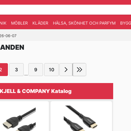
NIK
MÖBLER
KLÄDER
HÄLSA, SKÖNHET OCH PARFYM
BYGG
2026-06-07
DANDEN
2
3
9
10
...
KJELL & COMPANY Katalog