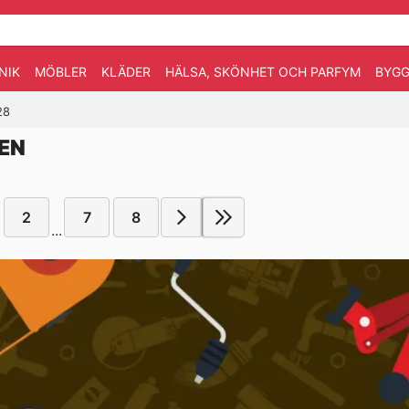
NIK
MÖBLER
KLÄDER
HÄLSA, SKÖNHET OCH PARFYM
BYGG
28
EN
2
7
8
...