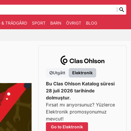
 & TRÄDGÅRD
SPORT
BARN
ÖVRIGT
BLOG
Utgått
Elektronik
Bu Clas Ohlson Katalog süresi
28 juli 2026 tarihinde
dolmuştur.
Fırsat mı arıyorsunuz? Yüzlerce
Elektronik promosyonumuz
mevcut!
Go to Elektronik