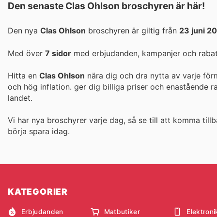
Den senaste Clas Ohlson broschyren är här!
Den nya
Clas Ohlson
broschyren är giltig från
23 juni 2
Med över
7 sidor
med erbjudanden, kampanjer och rabatte
Hitta en
Clas Ohlson
nära dig och dra nytta av varje för
och hög inflation.
ger dig billiga priser och enastående 
landet.
Vi har nya broschyrer varje dag, så se till att komma tillb
börja spara idag.
KATEGORIER
Erbjudanden
Matbutiker
Elektroni