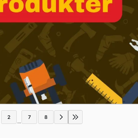
2
7
8
...