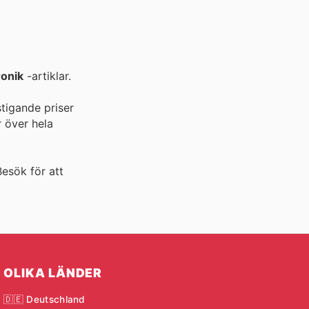
ronik
-artiklar.
stigande priser
 över hela
 Besök
för att
OLIKA LÄNDER
🇩🇪 Deutschland