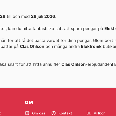
026
till och med
28 juli 2026
.
r, kan du hitta fantastiska sätt att spara pengar på
Elekt
mån för att få det bästa värdet för dina pengar. Glöm bort 
rabatter på
Clas Ohlson
och många andra
Elektronik
butiker
aka snart för att hitta ännu fler
Clas Ohlson
-erbjudanden!
OM
k
Om oss
Kontakt
Villkor