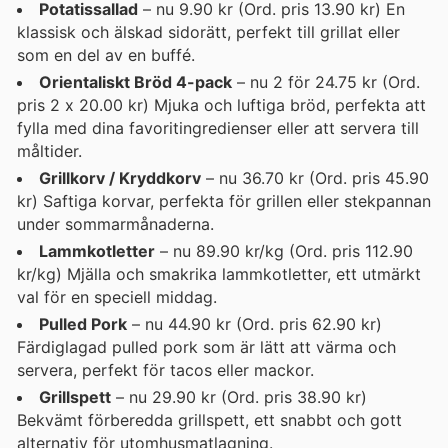
Potatissallad
– nu 9.90 kr (Ord. pris 13.90 kr) En
klassisk och älskad sidorätt, perfekt till grillat eller
som en del av en buffé.
Orientaliskt Bröd 4-pack
– nu 2 för 24.75 kr (Ord.
pris 2 x 20.00 kr) Mjuka och luftiga bröd, perfekta att
fylla med dina favoritingredienser eller att servera till
måltider.
Grillkorv / Kryddkorv
– nu 36.70 kr (Ord. pris 45.90
kr) Saftiga korvar, perfekta för grillen eller stekpannan
under sommarmånaderna.
Lammkotletter
– nu 89.90 kr/kg (Ord. pris 112.90
kr/kg) Mjälla och smakrika lammkotletter, ett utmärkt
val för en speciell middag.
Pulled Pork
– nu 44.90 kr (Ord. pris 62.90 kr)
Färdiglagad pulled pork som är lätt att värma och
servera, perfekt för tacos eller mackor.
Grillspett
– nu 29.90 kr (Ord. pris 38.90 kr)
Bekvämt förberedda grillspett, ett snabbt och gott
alternativ för utomhusmatlagning.