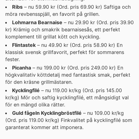
Ribs
– nu 59.90 kr (Ord. pris 69.90 kr) Saftiga och
möra revbensspjäll, en favorit på grillen.
Lohmarna Bearnaise
– nu 29.90 kr (Ord. pris 39.90
kr) Krämig och smakrik bearnaisesås, ett perfekt
komplement till grillat kött och kyckling.
Flintastek
– nu 49.90 kr (Ord. pris 58.90 kr) En
klassisk svensk grillfavorit, perfekt för sommarens
fester.
Picanha
– nu 199.00 kr (Ord. pris 249.00 kr) En
högkvalitativ köttdetalj med fantastisk smak, perfekt
för den kräsne grillmästaren.
Kycklingfilé
– nu 119.00 kr/kg (Ord. pris 145.00
kr/kg) Mör och saftig kycklingfilé, ett mångsidigt val
för en mängd olika rätter.
Guld fågeln Kycklingbröstfilé
– nu 109.00 kr/kg
(Ord. pris 119.00 kr/kg) Finkvalitet på kycklingfilé som
garanterat kommer att imponera.