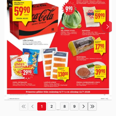
1
2
8
9
...