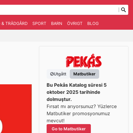
 & TRÄDGÅRD
SPORT
BARN
ÖVRIGT
BLOG
Utgått
Matbutiker
Bu Pekås Katalog süresi 5
oktober 2025 tarihinde
dolmuştur.
Fırsat mı arıyorsunuz? Yüzlerce
Matbutiker promosyonumuz
mevcut!
Go to Matbutiker