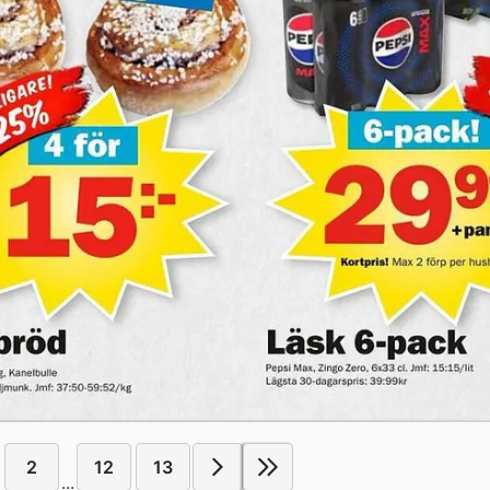
2
12
13
...