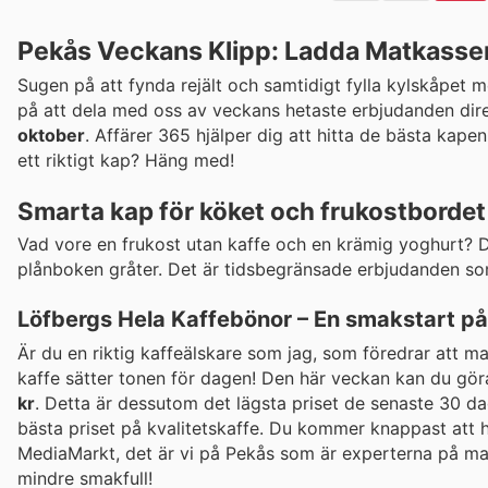
Pekås Veckans Klipp: Ladda Matkasse
Sugen på att fynda rejält och samtidigt fylla kylskåpet
på att dela med oss av veckans hetaste erbjudanden direk
oktober
. Affärer 365 hjälper dig att hitta de bästa ka
ett riktigt kap? Häng med!
Smarta kap för köket och frukostbordet
Vad vore en frukost utan kaffe och en krämig yoghurt? Den
plånboken gråter. Det är tidsbegränsade erbjudanden so
Löfbergs Hela Kaffebönor – En smakstart p
Är du en riktig kaffeälskare som jag, som föredrar att m
kaffe sätter tonen för dagen! Den här veckan kan du gö
kr
. Detta är dessutom det lägsta priset de senaste 30 dagar
bästa priset på kvalitetskaffe. Du kommer knappast att h
MediaMarkt, det är vi på Pekås som är experterna på mat
mindre smakfull!