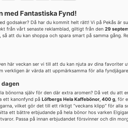
n med Fantastiska Fynd!
 med godsaker? Då har du kommit helt rätt! Vi på Pekås är 
t från vårt senaste reklamblad, giltigt från den
29 septemb
pen, så att du kan shoppa och spara smart på samma gång. R
 här veckan ser vi till att du kan njuta av dina favoriter u
m verkligen är värda att uppmärksamma för alla fyndjägare
å dagen
ala bönorna själv för den där extra aromen? Då vet du att 
ra ett kanonfynd på
Löfbergs Hela Kaffebönor, 400 g
, för
na, vilket gör det till ett riktigt ”veckans klipp” för alla s
itta ett bättre erbjudande på hela bönor hos varken Elgigan
varor. Passa på innan erbjudandet försvinner och din morgo