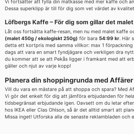
Vi fortsätter att fylla din matkasse med mer kaffe och 
Dessa superklipp är till för dig som vet värdet av kvalitet t
Löfbergs Kaffe – För dig som gillar det malet
Låt oss fortsätta kaffe-resan, men nu med malet kaffe oc
(malet 450g / ekologiskt 250g)
för bara
54:99 kr
. Här 
detta ett kortpris med samma villkor: max 1 förpackning 
dags att vara en smart fyndjägare och verkligen dra nyt
du kommer att se att Pekås ligger i framkant med att er
gäller och njut av varje kopp!
Planera din shoppingrunda med Affärer
Vill du vara en mästare på att shoppa och spara? Med Affä
Vi gör det enkelt för dig att jämföra erbjudanden för hela
tidsbegränsat erbjudande igen. Oavsett om du letar efte
hos IKEA eller Clas Ohlson, så är det alltid smart att pl
Missa inget! Utforska alla de senaste reklambladen och 