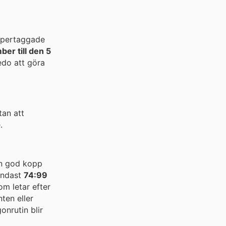
supertaggade
er till den 5
edo att göra
tan att
.
en god kopp
 endast
74:99
om letar efter
ten eller
nrutin blir