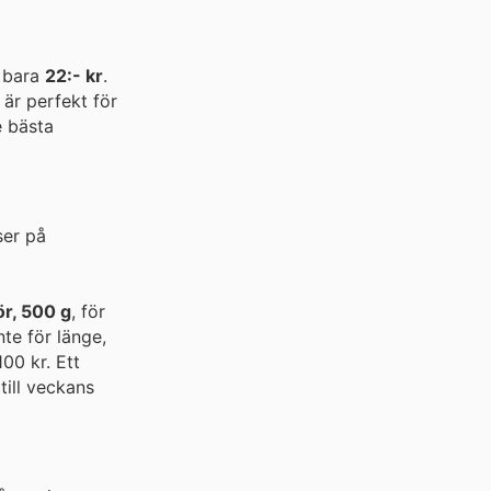
r bara
22:- kr
.
 är perfekt för
e bästa
ser på
r, 500 g
, för
te för länge,
00 kr. Ett
till veckans