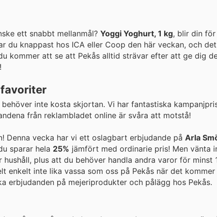
nske ett snabbt mellanmål?
Yoggi Yoghurt, 1 kg
, blir din fö
ttar du knappast hos ICA eller Coop den här veckan, och det
u kommer att se att Pekås alltid strävar efter att ge dig d
!
favoriter
 behöver inte kosta skjortan. Vi har fantastiska kampanjpri
andena från reklambladet online är svåra att motstå!
n! Denna vecka har vi ett oslagbart erbjudande på
Arla Smö
 du sparar hela
25%
jämfört med ordinarie pris! Men vänta in
 hushåll, plus att du behöver handla andra varor för minst 1
helt enkelt inte lika vassa som oss på Pekås när det kommer 
tiska erbjudanden på mejeriprodukter och pålägg hos Pekås.