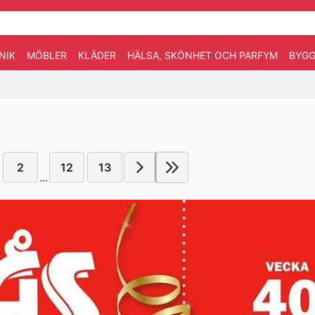
NIK
MÖBLER
KLÄDER
HÄLSA, SKÖNHET OCH PARFYM
BYGG
2
12
13
...