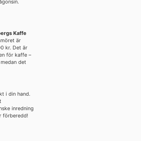
ågonsin.
bergs Kaffe
smöret är
0 kr. Det är
n för kaffe –
u medan det
t i din hand.
t
nske inredning
r förberedd!