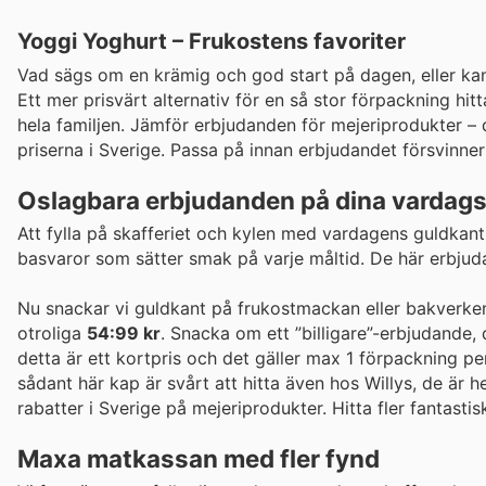
Yoggi Yoghurt – Frukostens favoriter
Vad sägs om en krämig och god start på dagen, eller ka
Ett mer prisvärt alternativ för en så stor förpackning hi
hela familjen. Jämför erbjudanden för mejeriprodukter – d
priserna i Sverige. Passa på innan erbjudandet försvinner
Oslagbara erbjudanden på dina vardags
Att fylla på skafferiet och kylen med vardagens guldkant
basvaror som sätter smak på varje måltid. De här erbjud
Nu snackar vi guldkant på frukostmackan eller bakverke
otroliga
54:99 kr
. Snacka om ett ”billigare”-erbjudande,
detta är ett kortpris och det gäller max 1 förpackning per
sådant här kap är svårt att hitta även hos Willys, de är 
rabatter i Sverige på mejeriprodukter. Hitta fler fantas
Maxa matkassan med fler fynd