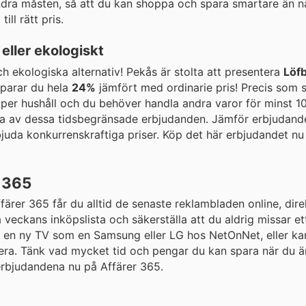
andra måsten, så att du kan shoppa och spara smartare än n
ill rätt pris.
 eller ekologiskt
h ekologiska alternativ! Pekås är stolta att presentera
Löf
sparar du hela
24%
jämfört med ordinarie pris! Precis som 
per hushåll och du behöver handla andra varor för minst 10
ta av dessa tidsbegränsade erbjudanden. Jämför erbjudande
bjuda konkurrenskraftiga priser. Köp det här erbjudandet n
 365
rer 365 får du alltid de senaste reklambladen online, direk
 veckans inköpslista och säkerställa att du aldrig missar et
r en ny TV som en Samsung eller LG hos NetOnNet, eller ka
anera. Tänk vad mycket tid och pengar du kan spara när du ä
erbjudandena nu på Affärer 365.