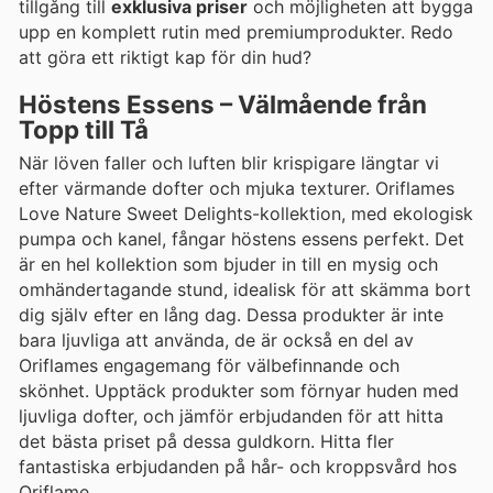
tillgång till
exklusiva priser
och möjligheten att bygga
upp en komplett rutin med premiumprodukter. Redo
att göra ett riktigt kap för din hud?
Höstens Essens – Välmående från
Topp till Tå
När löven faller och luften blir krispigare längtar vi
efter värmande dofter och mjuka texturer. Oriflames
Love Nature Sweet Delights-kollektion, med ekologisk
pumpa och kanel, fångar höstens essens perfekt. Det
är en hel kollektion som bjuder in till en mysig och
omhändertagande stund, idealisk för att skämma bort
dig själv efter en lång dag. Dessa produkter är inte
bara ljuvliga att använda, de är också en del av
Oriflames engagemang för välbefinnande och
skönhet. Upptäck produkter som förnyar huden med
ljuvliga dofter, och jämför erbjudanden för att hitta
det bästa priset på dessa guldkorn. Hitta fler
fantastiska erbjudanden på hår- och kroppsvård hos
Oriflame.