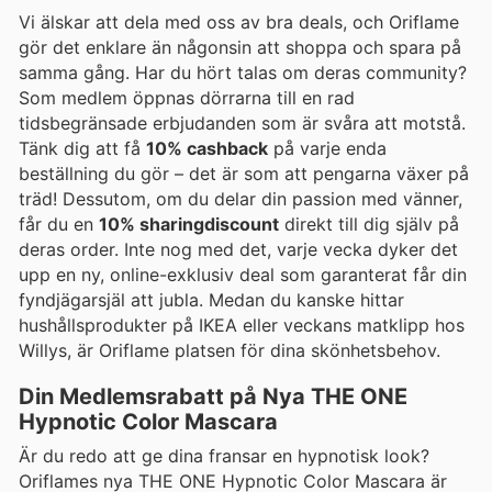
Vi älskar att dela med oss av bra deals, och Oriflame
gör det enklare än någonsin att shoppa och spara på
samma gång. Har du hört talas om deras community?
Som medlem öppnas dörrarna till en rad
tidsbegränsade erbjudanden som är svåra att motstå.
Tänk dig att få
10% cashback
på varje enda
beställning du gör – det är som att pengarna växer på
träd! Dessutom, om du delar din passion med vänner,
får du en
10% sharingdiscount
direkt till dig själv på
deras order. Inte nog med det, varje vecka dyker det
upp en ny, online-exklusiv deal som garanterat får din
fyndjägarsjäl att jubla. Medan du kanske hittar
hushållsprodukter på IKEA eller veckans matklipp hos
Willys, är Oriflame platsen för dina skönhetsbehov.
Din Medlemsrabatt på Nya THE ONE
Hypnotic Color Mascara
Är du redo att ge dina fransar en hypnotisk look?
Oriflames nya THE ONE Hypnotic Color Mascara är