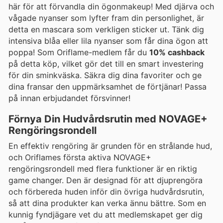
här för att förvandla din ögonmakeup! Med djärva och
vågade nyanser som lyfter fram din personlighet, är
detta en mascara som verkligen sticker ut. Tänk dig
intensiva blåa eller lila nyanser som får dina ögon att
poppa! Som Oriflame-medlem får du
10% cashback
på detta köp, vilket gör det till en smart investering
för din sminkväska. Säkra dig dina favoriter och ge
dina fransar den uppmärksamhet de förtjänar! Passa
på innan erbjudandet försvinner!
Förnya Din Hudvårdsrutin med NOVAGE+
Rengöringsrondell
En effektiv rengöring är grunden för en strålande hud,
och Oriflames första aktiva NOVAGE+
rengöringsrondell med flera funktioner är en riktig
game changer. Den är designad för att djuprengöra
och förbereda huden inför din övriga hudvårdsrutin,
så att dina produkter kan verka ännu bättre. Som en
kunnig fyndjägare vet du att medlemskapet ger dig