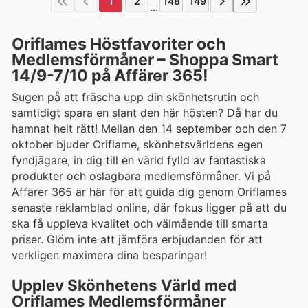
1
2
148
149
...
Oriflames Höstfavoriter och
Medlemsförmåner – Shoppa Smart
14/9-7/10 på Affärer 365!
Sugen på att fräscha upp din skönhetsrutin och
samtidigt spara en slant den här hösten? Då har du
hamnat helt rätt! Mellan den 14 september och den 7
oktober bjuder Oriflame, skönhetsvärldens egen
fyndjägare, in dig till en värld fylld av fantastiska
produkter och oslagbara medlemsförmåner. Vi på
Affärer 365 är här för att guida dig genom Oriflames
senaste reklamblad online, där fokus ligger på att du
ska få uppleva kvalitet och välmående till smarta
priser. Glöm inte att jämföra erbjudanden för att
verkligen maximera dina besparingar!
Upplev Skönhetens Värld med
Oriflames Medlemsförmåner