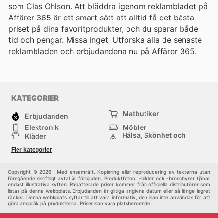
som Clas Ohlson. Att bläddra igenom reklambladet på
Affärer 365 är ett smart sätt att alltid få det bästa
priset på dina favoritprodukter, och du sparar både
tid och pengar. Missa inget! Utforska alla de senaste
reklambladen och erbjudandena nu på Affärer 365.
KATEGORIER
Matbutiker
Erbjudanden
Elektronik
Möbler
Hälsa, Skönhet och
Kläder
Parfym
Bygg & Trädgård
Sport
Fler kategorier
Barn
Övrigt
Copyright © 2026 . Med ensamrätt. Kopiering eller reproducering av texterna utan
föregående skriftligt avtal är förbjuden. Produktfoton, -bilder och -broschyrer tjänar
endast illustrativa syften. Rabatterade priser kommer från officiella distributörer som
listas på denna webbplats. Erbjudanden är giltiga angivna datum eller så länge lagret
räcker. Denna webbplats syftar till att vara informativ, den kan inte användas för att
göra anspråk på produkterna. Priser kan vara platsberoende.