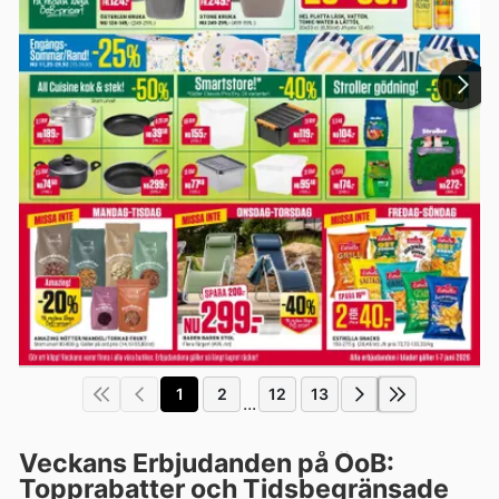
1
2
12
13
...
Veckans Erbjudanden på ÖoB:
Topprabatter och Tidsbegränsade