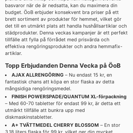
basvaror när de är nedsatta, kan du maximera din
budget. ÖoB erbjuder konsekvent bra priser på ett
brett sortiment av produkter för hemmet, vilket gör
det till en utmärkt plats att handla hushållsartiklar och
städprodukter. Denna veckas kampanjer är ett perfekt
tillfälle att fylla på förrådet med prisvärda och
effektiva rengöringsprodukter och andra hemmafix-
artiklar.
Topp Erbjudanden Denna Vecka på ÖoB
AJAX ALLRENGÖRING
– Nu endast 15 kr, en
fantastisk chans att köpa en stor flaska av detta
mångsidiga rengöringsmedel.
FINISH POWERSPADE/QUANTUM XL-förpackning
– Med 60-70 tabletter för endast 99 kr, är detta ett
utmärkt tillfälle att bunkra upp med
diskmaskinstabletter.
A+ TVÄTTMEDEL CHERRY BLOSSOM
– En stor
3,18 liters flaska för 99 kr, vilket ger dig mycket