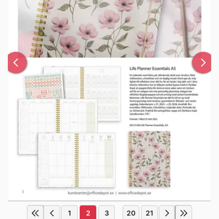
1
2
3
20
21
...