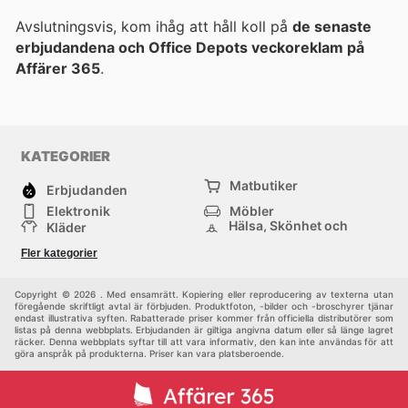
Avslutningsvis, kom ihåg att håll koll på
de senaste
erbjudandena och Office Depots veckoreklam på
Affärer 365
.
KATEGORIER
Matbutiker
Erbjudanden
Elektronik
Möbler
Hälsa, Skönhet och
Kläder
Parfym
Bygg & Trädgård
Sport
Fler kategorier
Barn
Övrigt
Copyright © 2026 . Med ensamrätt. Kopiering eller reproducering av texterna utan
föregående skriftligt avtal är förbjuden. Produktfoton, -bilder och -broschyrer tjänar
endast illustrativa syften. Rabatterade priser kommer från officiella distributörer som
listas på denna webbplats. Erbjudanden är giltiga angivna datum eller så länge lagret
räcker. Denna webbplats syftar till att vara informativ, den kan inte användas för att
göra anspråk på produkterna. Priser kan vara platsberoende.