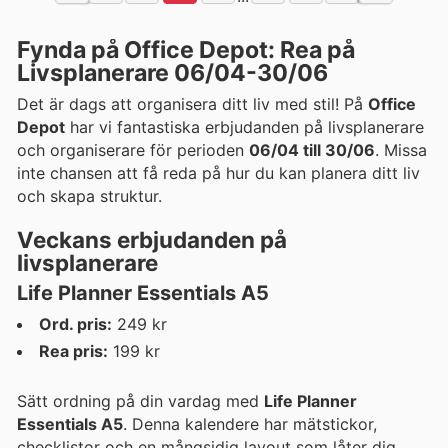
Fynda på Office Depot: Rea på
Livsplanerare 06/04-30/06
Det är dags att organisera ditt liv med stil! På
Office
Depot
har vi fantastiska erbjudanden på livsplanerare
och organiserare för perioden
06/04 till 30/06
. Missa
inte chansen att få reda på hur du kan planera ditt liv
och skapa struktur.
Veckans erbjudanden på
livsplanerare
Life Planner Essentials A5
Ord. pris:
249 kr
Rea pris:
199 kr
Sätt ordning på din vardag med
Life Planner
Essentials A5
. Denna kalendere har mätstickor,
checklistor och en mångsidig layout som låter dig