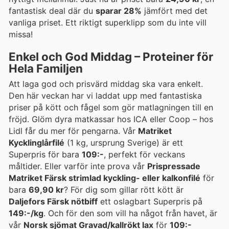
fantastisk deal där du
sparar 28%
jämfört med det
vanliga priset. Ett riktigt superklipp som du inte vill
missa!
Enkel och God Middag – Proteiner för
Hela Familjen
Att laga god och prisvärd middag ska vara enkelt.
Den här veckan har vi laddat upp med fantastiska
priser på kött och fågel som gör matlagningen till en
fröjd. Glöm dyra matkassar hos ICA eller Coop – hos
Lidl får du mer för pengarna. Vår
Matriket
Kycklinglårfilé
(1 kg, ursprung Sverige) är ett
Superpris för bara
109:-
, perfekt för veckans
måltider. Eller varför inte prova vår
Prispressade
Matriket Färsk strimlad kyckling- eller kalkonfilé
för
bara
69,90 kr
? För dig som gillar rött kött är
Daljefors Färsk nötbiff
ett oslagbart Superpris på
149:-/kg
. Och för den som vill ha något från havet, är
vår
Norsk sjömat Gravad/kallrökt lax
för
109:-