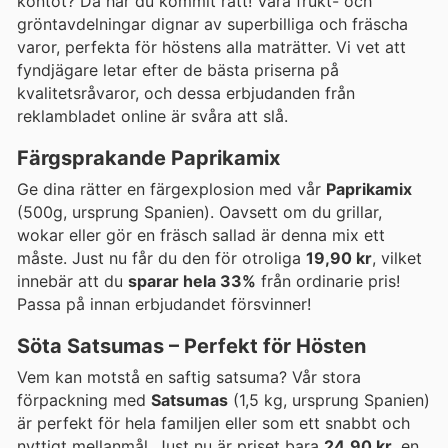
kontot? Då har du kommit rätt! Våra frukt- och
gröntavdelningar dignar av superbilliga och fräscha
varor, perfekta för höstens alla maträtter. Vi vet att
fyndjägare letar efter de bästa priserna på
kvalitetsråvaror, och dessa erbjudanden från
reklambladet online är svåra att slå.
Färgsprakande Paprikamix
Ge dina rätter en färgexplosion med vår
Paprikamix
(500g, ursprung Spanien). Oavsett om du grillar,
wokar eller gör en fräsch sallad är denna mix ett
måste. Just nu får du den för otroliga
19,90 kr
, vilket
innebär att du
sparar hela 33%
från ordinarie pris!
Passa på innan erbjudandet försvinner!
Söta Satsumas – Perfekt för Hösten
Vem kan motstå en saftig satsuma? Vår stora
förpackning med
Satsumas
(1,5 kg, ursprung Spanien)
är perfekt för hela familjen eller som ett snabbt och
nyttigt mellanmål. Just nu är priset bara
24,90 kr
, en