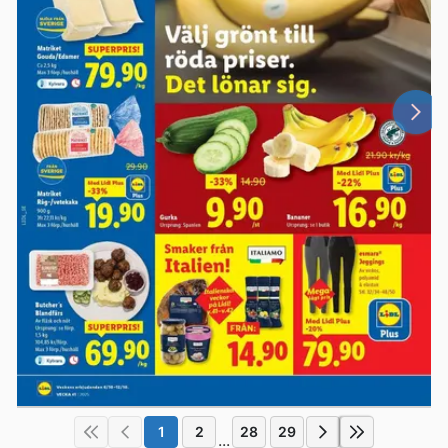
1
2
28
29
...