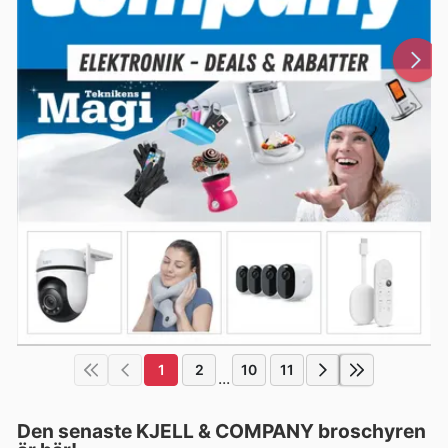
1
2
10
11
...
Den senaste KJELL & COMPANY broschyren