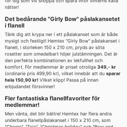
för dig som vill shoppa och spara inför vinterns kalla
nätter!
Det bedårande "Girly Bow" påslakansetet
i flanell
Tänk dig att krypa ner i ett påslakanset som är både
mysigt och festligt! Hemtex "Girly Bow" påslakanset i
flanell, i storleken 150 x 210 cm, pryds av söta
rosetter som omedelbart höjer julstämningen. Det är
den perfekta kombinationen av lekfullhet och
komfort. För medlemmar är priset otroliga
349,- kr
(ordinarie pris 499,90 kr), vilket innebär att du
sparar
hela 150,90 kr!
Vilket klipp! Passa på innan
erbjudandet försvinner!
Fler fantastiska flanellfavoriter för
medlemmar!
Men vänta, det blir bättre! Hemtex har flera andra
underbara flanellpåslakanset i 150 x 210 cm, som
"Cheers", "Teja", "Christmas holiday" och "Bow and