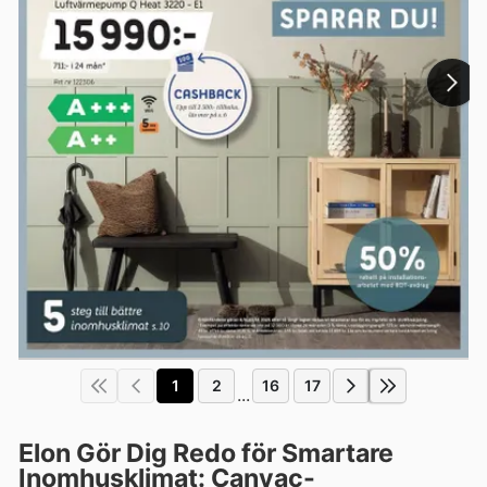
1
2
16
17
...
Elon Gör Dig Redo för Smartare
Inomhusklimat: Canvac-