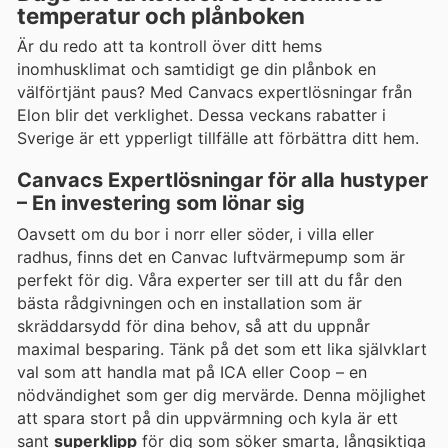
temperatur och plånboken
Är du redo att ta kontroll över ditt hems
inomhusklimat och samtidigt ge din plånbok en
välförtjänt paus? Med Canvacs expertlösningar från
Elon blir det verklighet. Dessa veckans rabatter i
Sverige är ett ypperligt tillfälle att förbättra ditt hem.
Canvacs Expertlösningar för alla hustyper
– En investering som lönar sig
Oavsett om du bor i norr eller söder, i villa eller
radhus, finns det en Canvac luftvärmepump som är
perfekt för dig. Våra experter ser till att du får den
bästa rådgivningen och en installation som är
skräddarsydd för dina behov, så att du uppnår
maximal besparing. Tänk på det som ett lika självklart
val som att handla mat på ICA eller Coop – en
nödvändighet som ger dig mervärde. Denna möjlighet
att spara stort på din uppvärmning och kyla är ett
sant
superklipp
för dig som söker smarta, långsiktiga