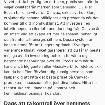
Vi vet att du bryr dig om ditt hem, precis som när du
väljer kvalitet från märken som Samsung, LG eller
Bosch för dina vitvaror. Canvac, exklusivt hos Elon,
erbjuder dig samma pålitlighet och prestanda när det
kommer till ditt inomhusklimat. Att investera i en
luftvärmepump eller luftkonditionering från Canvac är
en smart väg att skapa ett mer hälsosamt, behagligt
och framför allt energisnålt hem. Dessa system är
konstruerade för att fungera optimalt i Sveriges
varierande klimat, vilket garanterar att du får ut mesta
möjliga av din investering och kan förvänta dig
betydande besparingar över tid. Precis som när du
handlar på Elgiganten eller MediaMarkt för elektronik,
kan du hos Elon förvänta dig kunnig personal som
hjälper dig att hitta det bästa priset på Canvac-
produkter, anpassade efter just dina behov. Hitta fler
fantastiska erbjudanden på vitvaror och
hemmaklimatlösningar hos Elon.
Dags att ta kontroll över hemmets