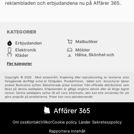
reklambladen och erbjudandena nu på Affärer 365.
KATEGORIER
Matbutiker
Erbjudanden
Elektronik
Möbler
Hälsa, Skönhet och
Kläder
Parfym
Bygg & Trädgård
Sport
Fler kategorier
Barn
Övrigt
Copyright © 2026 . Med ensamrätt. Kopiering eller reproducering av texterna utan
föregående skriftligt avtal är förbjuden. Produktfoton, -bilder och -broschyrer tjänar
endast illustrativa syften. Rabatterade priser kommer från officiella distributörer som
listas på denna webbplats. Erbjudanden är giltiga angivna datum eller så länge lagret
räcker. Denna webbplats syftar till att vara informativ, den kan inte användas för att
göra anspråk på produkterna. Priser kan vara platsberoende.
Om oss
Kontakt
Villkor
Cookie policy
Sekretesspolicy
Länder
Rapportera innehåll