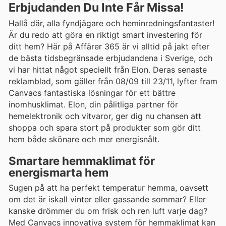
Erbjudanden Du Inte Får Missa!
Hallå där, alla fyndjägare och heminredningsfantaster!
Är du redo att göra en riktigt smart investering för
ditt hem? Här på Affärer 365 är vi alltid på jakt efter
de bästa tidsbegränsade erbjudandena i Sverige, och
vi har hittat något speciellt från Elon. Deras senaste
reklamblad, som gäller från 08/09 till 23/11, lyfter fram
Canvacs fantastiska lösningar för ett bättre
inomhusklimat. Elon, din pålitliga partner för
hemelektronik och vitvaror, ger dig nu chansen att
shoppa och spara stort på produkter som gör ditt
hem både skönare och mer energisnålt.
Smartare hemmaklimat för
energismarta hem
Sugen på att ha perfekt temperatur hemma, oavsett
om det är iskall vinter eller gassande sommar? Eller
kanske drömmer du om frisk och ren luft varje dag?
Med Canvacs innovativa system för hemmaklimat kan