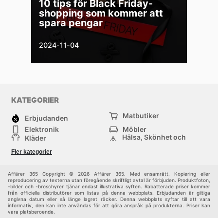
10 tips för Black Friday-
shopping som kommer att
spara pengar
2024-11-04
KATEGORIER
Matbutiker
Erbjudanden
Elektronik
Möbler
Hälsa, Skönhet och
Kläder
Parfym
Bygg & Trädgård
Sport
Fler kategorier
Barn
Övrigt
Affärer 365 Copyright © 2026 Affärer 365. Med ensamrätt. Kopiering eller
reproducering av texterna utan föregående skriftligt avtal är förbjuden. Produktfoton,
-bilder och -broschyrer tjänar endast illustrativa syften. Rabatterade priser kommer
från officiella distributörer som listas på denna webbplats. Erbjudanden är giltiga
angivna datum eller så länge lagret räcker. Denna webbplats syftar till att vara
informativ, den kan inte användas för att göra anspråk på produkterna. Priser kan
vara platsberoende.