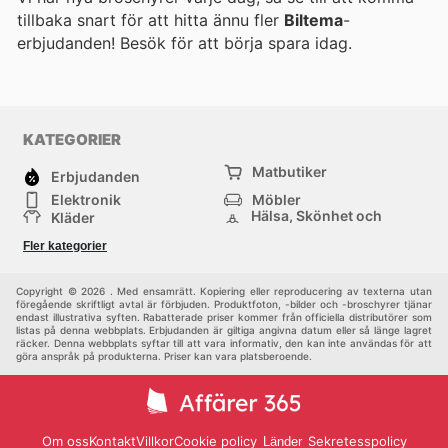
tillbaka snart för att hitta ännu fler
Biltema
-
erbjudanden! Besök
för att börja spara idag.
KATEGORIER
Matbutiker
Erbjudanden
Elektronik
Möbler
Hälsa, Skönhet och
Kläder
Parfym
Bygg & Trädgård
Sport
Fler kategorier
Barn
Övrigt
Copyright © 2026 . Med ensamrätt. Kopiering eller reproducering av texterna utan
föregående skriftligt avtal är förbjuden. Produktfoton, -bilder och -broschyrer tjänar
endast illustrativa syften. Rabatterade priser kommer från officiella distributörer som
listas på denna webbplats. Erbjudanden är giltiga angivna datum eller så länge lagret
räcker. Denna webbplats syftar till att vara informativ, den kan inte användas för att
göra anspråk på produkterna. Priser kan vara platsberoende.
Om oss
Kontakt
Villkor
Cookie policy
Sekretesspolicy
Länder