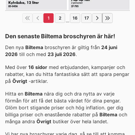
1
2
16
17
...
Den senaste Biltema broschyren är här!
Den nya
Biltema
broschyren är giltig från
24 juni
2026
till och med
23 juli 2026
.
Med över
16 sidor
med erbjudanden, kampanjer och
rabatter, kan du hitta fantastiska sätt att spara pengar
på
Övrigt
-artiklar.
Hitta en
Biltema
nära dig och dra nytta av varje
förmån för att få det bästa värdet för dina pengar.
Glöm bort stigande priser och hög inflation.
ger dig
billiga priser och enastående rabatter på
Biltema
och
många andra
Övrigt
butiker över hela landet.
Vi har nya broschyrer varje dag, så se till att komma