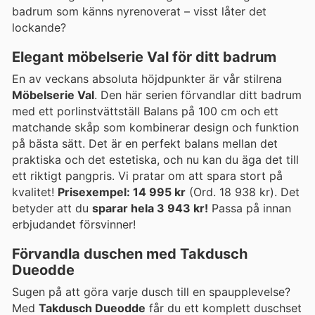
badrum som känns nyrenoverat – visst låter det
lockande?
Elegant möbelserie Val för ditt badrum
En av veckans absoluta höjdpunkter är vår stilrena
Möbelserie Val
. Den här serien förvandlar ditt badrum
med ett porlinstvättställ Balans på 100 cm och ett
matchande skåp som kombinerar design och funktion
på bästa sätt. Det är en perfekt balans mellan det
praktiska och det estetiska, och nu kan du äga det till
ett riktigt pangpris. Vi pratar om att spara stort på
kvalitet!
Prisexempel: 14 995 kr
(Ord. 18 938 kr). Det
betyder att du
sparar hela 3 943 kr!
Passa på innan
erbjudandet försvinner!
Förvandla duschen med Takdusch
Dueodde
Sugen på att göra varje dusch till en spaupplevelse?
Med
Takdusch Dueodde
får du ett komplett duschset