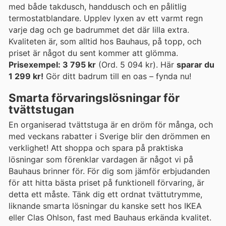
med både takdusch, handdusch och en pålitlig
termostatblandare. Upplev lyxen av ett varmt regn
varje dag och ge badrummet det där lilla extra.
Kvaliteten är, som alltid hos Bauhaus, på topp, och
priset är något du sent kommer att glömma.
Prisexempel: 3 795 kr
(Ord. 5 094 kr). Här
sparar du
1 299 kr!
Gör ditt badrum till en oas – fynda nu!
Smarta förvaringslösningar för
tvättstugan
En organiserad tvättstuga är en dröm för många, och
med veckans rabatter i Sverige blir den drömmen en
verklighet! Att shoppa och spara på praktiska
lösningar som förenklar vardagen är något vi på
Bauhaus brinner för. För dig som jämför erbjudanden
för att hitta bästa priset på funktionell förvaring, är
detta ett måste. Tänk dig ett ordnat tvättutrymme,
liknande smarta lösningar du kanske sett hos IKEA
eller Clas Ohlson, fast med Bauhaus erkända kvalitet.