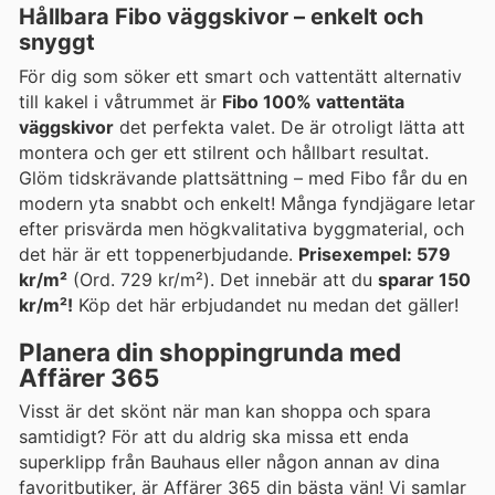
Hållbara Fibo väggskivor – enkelt och
snyggt
För dig som söker ett smart och vattentätt alternativ
till kakel i våtrummet är
Fibo 100% vattentäta
väggskivor
det perfekta valet. De är otroligt lätta att
montera och ger ett stilrent och hållbart resultat.
Glöm tidskrävande plattsättning – med Fibo får du en
modern yta snabbt och enkelt! Många fyndjägare letar
efter prisvärda men högkvalitativa byggmaterial, och
det här är ett toppenerbjudande.
Prisexempel: 579
kr/m²
(Ord. 729 kr/m²). Det innebär att du
sparar 150
kr/m²!
Köp det här erbjudandet nu medan det gäller!
Planera din shoppingrunda med
Affärer 365
Visst är det skönt när man kan shoppa och spara
samtidigt? För att du aldrig ska missa ett enda
superklipp från Bauhaus eller någon annan av dina
favoritbutiker, är Affärer 365 din bästa vän! Vi samlar