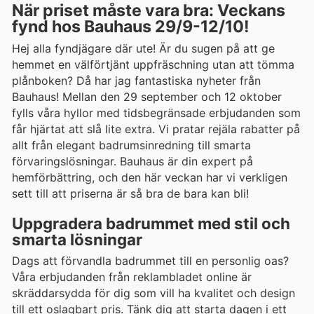
När priset måste vara bra: Veckans
fynd hos Bauhaus 29/9-12/10!
Hej alla fyndjägare där ute! Är du sugen på att ge
hemmet en välförtjänt uppfräschning utan att tömma
plånboken? Då har jag fantastiska nyheter från
Bauhaus! Mellan den 29 september och 12 oktober
fylls våra hyllor med tidsbegränsade erbjudanden som
får hjärtat att slå lite extra. Vi pratar rejäla rabatter på
allt från elegant badrumsinredning till smarta
förvaringslösningar. Bauhaus är din expert på
hemförbättring, och den här veckan har vi verkligen
sett till att priserna är så bra de bara kan bli!
Uppgradera badrummet med stil och
smarta lösningar
Dags att förvandla badrummet till en personlig oas?
Våra erbjudanden från reklambladet online är
skräddarsydda för dig som vill ha kvalitet och design
till ett oslagbart pris. Tänk dig att starta dagen i ett