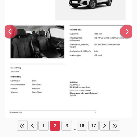
1
2
3
16
17
...