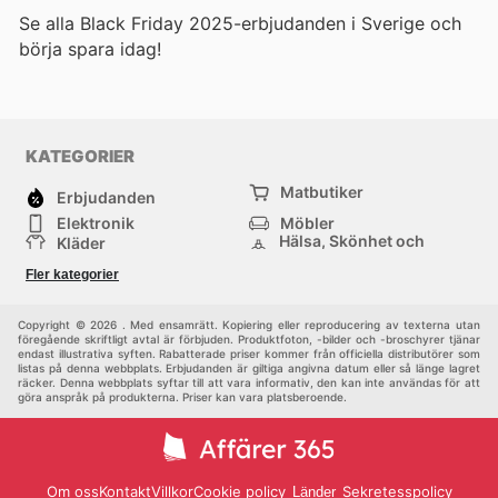
Se alla Black Friday 2025-erbjudanden i Sverige och
börja spara idag!
KATEGORIER
Matbutiker
Erbjudanden
Elektronik
Möbler
Hälsa, Skönhet och
Kläder
Parfym
Bygg & Trädgård
Sport
Fler kategorier
Barn
Övrigt
Copyright © 2026 . Med ensamrätt. Kopiering eller reproducering av texterna utan
föregående skriftligt avtal är förbjuden. Produktfoton, -bilder och -broschyrer tjänar
endast illustrativa syften. Rabatterade priser kommer från officiella distributörer som
listas på denna webbplats. Erbjudanden är giltiga angivna datum eller så länge lagret
räcker. Denna webbplats syftar till att vara informativ, den kan inte användas för att
göra anspråk på produkterna. Priser kan vara platsberoende.
Om oss
Kontakt
Villkor
Cookie policy
Sekretesspolicy
Länder