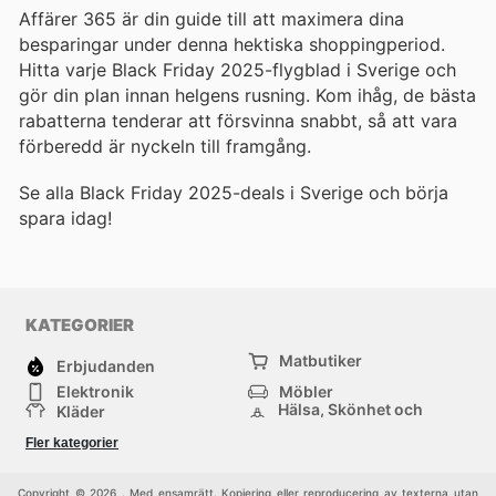
Affärer 365 är din guide till att maximera dina
besparingar under denna hektiska shoppingperiod.
Hitta varje Black Friday 2025-flygblad i Sverige och
gör din plan innan helgens rusning. Kom ihåg, de bästa
rabatterna tenderar att försvinna snabbt, så att vara
förberedd är nyckeln till framgång.
Se alla Black Friday 2025-deals i Sverige och börja
spara idag!
KATEGORIER
Matbutiker
Erbjudanden
Elektronik
Möbler
Hälsa, Skönhet och
Kläder
Parfym
Bygg & Trädgård
Sport
Fler kategorier
Barn
Övrigt
Copyright © 2026 . Med ensamrätt. Kopiering eller reproducering av texterna utan