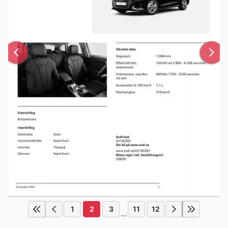
1
2
3
11
12
...