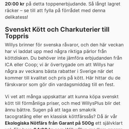
20:00 kr
på detta toppenerbjudande. Så långt lagret
räcker – se till att fylla på förrådet med denna
delikatess!
Svenskt Kött och Charkuterier till
Toppris
Willys brinner för svenska råvaror, och den här veckan
har vi laddat upp med några riktiga pärlor från
köttdisken. Du behöver inte jämföra erbjudanden från
ICA eller Coop; vi är övertygade om att Willys har
några av veckans bästa rabatter i Sverige när det
kommer till kvalitet och pris på kött. Här hittar du de
färskvaror som gör din vardagsmiddag till en fest.
Vi vet att många uppskattar att kunna köpa svenskt
kött till förmånliga priser, och med WillysPlus blir det
ännu bättre. Sugen på att laga en smakrik
tacogratäng eller en klassisk köttfärssås? Då är vår
Ekologiska Nötfärs från Garant på 500g
ett självklart