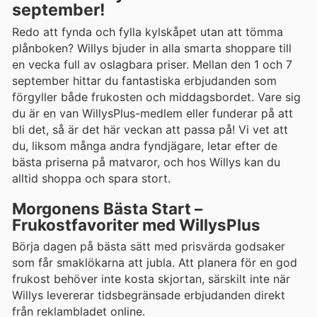
september!
Redo att fynda och fylla kylskåpet utan att tömma
plånboken? Willys bjuder in alla smarta shoppare till
en vecka full av oslagbara priser. Mellan den 1 och 7
september hittar du fantastiska erbjudanden som
förgyller både frukosten och middagsbordet. Vare sig
du är en van WillysPlus-medlem eller funderar på att
bli det, så är det här veckan att passa på! Vi vet att
du, liksom många andra fyndjägare, letar efter de
bästa priserna på matvaror, och hos Willys kan du
alltid shoppa och spara stort.
Morgonens Bästa Start –
Frukostfavoriter med WillysPlus
Börja dagen på bästa sätt med prisvärda godsaker
som får smaklökarna att jubla. Att planera för en god
frukost behöver inte kosta skjortan, särskilt inte när
Willys levererar tidsbegränsade erbjudanden direkt
från reklambladet online.