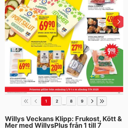
1
2
8
9
...
Willys Veckans Klipp: Frukost, Kött &
Mer med WillysPlus från 1 till 7