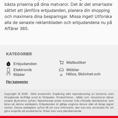
bästa priserna på dina matvaror. Det är det smartaste
sättet att jämföra erbjudanden, planera din shopping
och maximera dina besparingar. Missa inget! Utforska
alla de senaste reklambladen och erbjudandena nu på
Affärer 365.
KATEGORIER
Matbutiker
Erbjudanden
Elektronik
Möbler
Hälsa, Skönhet och
Kläder
Parfym
Bygg & Trädgård
Sport
Fler kategorier
Barn
Övrigt
Copyright © 2026 . Med ensamrätt. Kopiering eller reproducering av texterna utan
föregående skriftligt avtal är förbjuden. Produktfoton, -bilder och -broschyrer tjänar
endast illustrativa syften. Rabatterade priser kommer från officiella distributörer som
listas på denna webbplats. Erbjudanden är giltiga angivna datum eller så länge lagret
räcker. Denna webbplats syftar till att vara informativ, den kan inte användas för att
göra anspråk på produkterna. Priser kan vara platsberoende.