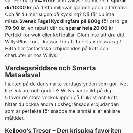
val. För bara
64:90 kr
som WillysPlus-medlem
sparar
du 10:00 kr
på detta miljövänliga och goda alternativ.
Och är du mer sugen på kyckling? Då får du inte
missa
Svensk Fågel Kycklingfärs på 800g
för otroliga
79:90 kr
, en rabatt där du
sparar hela 20:00 kr
!
Perfekt för wok eller köttbullar. Glöm inte att dra ditt
WillysPlus-kort i kassan för att ta del av dessa kap!
Hitta fler fantastiska erbjudanden på kött och
charkuterier hos Willys.
Vardagsräddare och Smarta
Matsalsval
I jakten på de där smarta vardagsfynden som gör livet
lite enklare och godare? Willys har tänkt på dig.
Utöver de stora veckoklippen på frukost och kött,
hittar du också andra tidsbegränsade erbjudanden
som är perfekta för snabba mellanmål eller enklare
måltider.
Kellogg's Tresor – Den krispiga favoriten