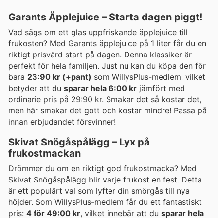
Garants Äpplejuice – Starta dagen piggt!
Vad sägs om ett glas uppfriskande äpplejuice till
frukosten? Med Garants äpplejuice på 1 liter får du en
riktigt prisvärd start på dagen. Denna klassiker är
perfekt för hela familjen. Just nu kan du köpa den för
bara
23:90 kr (+pant)
som WillysPlus-medlem, vilket
betyder att du
sparar hela 6:00 kr
jämfört med
ordinarie pris på 29:90 kr. Smakar det så kostar det,
men här smakar det gott och kostar mindre! Passa på
innan erbjudandet försvinner!
Skivat Snögåspålägg – Lyx på
frukostmackan
Drömmer du om en riktigt god frukostmacka? Med
Skivat Snögåspålägg blir varje frukost en fest. Detta
är ett populärt val som lyfter din smörgås till nya
höjder. Som WillysPlus-medlem får du ett fantastiskt
pris:
4 för 49:00 kr
, vilket innebär att du
sparar hela