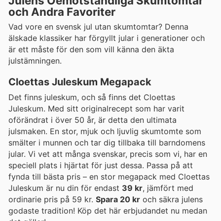
Julens Oemotståndliga Skumtomtar
och Andra Favoriter
Vad vore en svensk jul utan skumtomtar? Denna
älskade klassiker har förgyllt jular i generationer och
är ett måste för den som vill känna den äkta
julstämningen.
Cloettas Juleskum Megapack
Det finns juleskum, och så finns det Cloettas
Juleskum. Med sitt originalrecept som har varit
oförändrat i över 50 år, är detta den ultimata
julsmaken. En stor, mjuk och ljuvlig skumtomte som
smälter i munnen och tar dig tillbaka till barndomens
jular. Vi vet att många svenskar, precis som vi, har en
speciell plats i hjärtat för just dessa. Passa på att
fynda till bästa pris – en stor megapack med Cloettas
Juleskum är nu din för endast
39 kr
, jämfört med
ordinarie pris på 59 kr.
Spara 20 kr
och säkra julens
godaste tradition! Köp det här erbjudandet nu medan