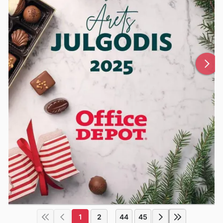
1
2
44
45
...