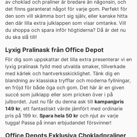
av choklad och praliner är bredare än någonsin, och
det finns garanterat något för varje gom. Perfekt för
den som vill skämma bort sig själv, eller kanske hitta
den där lilla extra julklappen som visar omtanke. Vill
du shoppa och spara inför högtiderna? Då är det nu
du ska slå till!
Lyxig Pralinask från Office Depot
För dig som uppskattar det lilla extra presenterar vi en
lyxig pralinask fylld med utvalda smaker, tillverkade
med kärlek och hantverksskicklighet. Tänk dig en
blandning av klassiska tryfflar och moderna fyllningar,
en fröjd för både öga och gom. Det här är en given
succé som julklapp eller som pricken över i på
julbordet. Just nu får du denna ask till
kampanjpris
149 kr
, ett fantastiskt värde jämfört med ordinarie
pris på 199 kr.
Spara hela 50 kr
och njut av varje
tugga! Passa på innan erbjudandet försvinner!
Office Depots Exklusiva Chokladpraliner