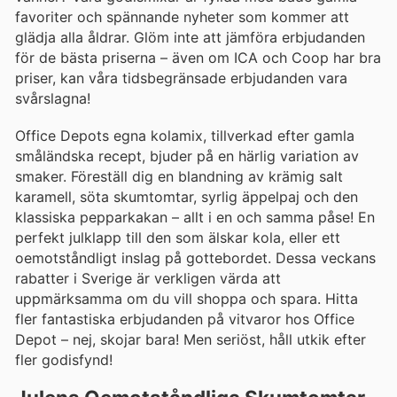
favoriter och spännande nyheter som kommer att
glädja alla åldrar. Glöm inte att jämföra erbjudanden
för de bästa priserna – även om ICA och Coop har bra
priser, kan våra tidsbegränsade erbjudanden vara
svårslagna!
Office Depots egna kolamix, tillverkad efter gamla
småländska recept, bjuder på en härlig variation av
smaker. Föreställ dig en blandning av krämig salt
karamell, söta skumtomtar, syrlig äppelpaj och den
klassiska pepparkakan – allt i en och samma påse! En
perfekt julklapp till den som älskar kola, eller ett
oemotståndligt inslag på gottebordet. Dessa veckans
rabatter i Sverige är verkligen värda att
uppmärksamma om du vill shoppa och spara. Hitta
fler fantastiska erbjudanden på vitvaror hos Office
Depot – nej, skojar bara! Men seriöst, håll utkik efter
fler godisfynd!