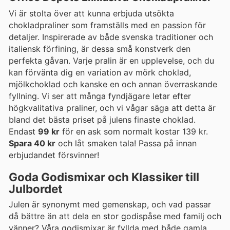
Vi är stolta över att kunna erbjuda utsökta
chokladpraliner som framställs med en passion för
detaljer. Inspirerade av både svenska traditioner och
italiensk förfining, är dessa små konstverk den
perfekta gåvan. Varje pralin är en upplevelse, och du
kan förvänta dig en variation av mörk choklad,
mjölkchoklad och kanske en och annan överraskande
fyllning. Vi ser att många fyndjägare letar efter
högkvalitativa praliner, och vi vågar säga att detta är
bland det bästa priset på julens finaste choklad.
Endast
99 kr
för en ask som normalt kostar 139 kr.
Spara 40 kr
och låt smaken tala! Passa på innan
erbjudandet försvinner!
Goda Godismixar och Klassiker till
Julbordet
Julen är synonymt med gemenskap, och vad passar
då bättre än att dela en stor godispåse med familj och
vänner? Våra godismixar är fyllda med både gamla