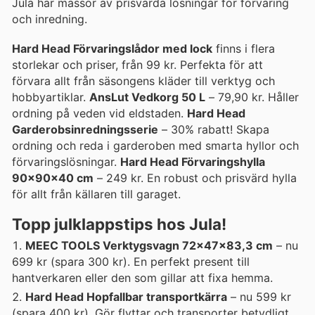
Jula har massor av prisvärda lösningar för förvaring
och inredning.
Hard Head Förvaringslådor med lock
finns i flera
storlekar och priser, från 99 kr. Perfekta för att
förvara allt från säsongens kläder till verktyg och
hobbyartiklar.
AnsLut Vedkorg 50 L
– 79,90 kr. Håller
ordning på veden vid eldstaden.
Hard Head
Garderobsinredningsserie
– 30% rabatt! Skapa
ordning och reda i garderoben med smarta hyllor och
förvaringslösningar.
Hard Head Förvaringshylla
90x90x40 cm
– 249 kr. En robust och prisvärd hylla
för allt från källaren till garaget.
Topp julklappstips hos Jula!
MEEC TOOLS Verktygsvagn 72x47x83,3 cm
– nu
699 kr (spara 300 kr). En perfekt present till
hantverkaren eller den som gillar att fixa hemma.
Hard Head Hopfallbar transportkärra
– nu 599 kr
(spara 400 kr). Gör flyttar och transporter betydligt