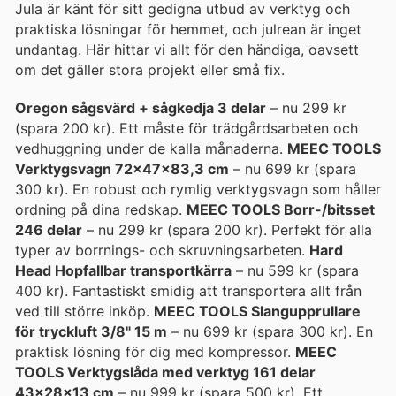
Jula är känt för sitt gedigna utbud av verktyg och
praktiska lösningar för hemmet, och julrean är inget
undantag. Här hittar vi allt för den händiga, oavsett
om det gäller stora projekt eller små fix.
Oregon sågsvärd + sågkedja 3 delar
– nu 299 kr
(spara 200 kr). Ett måste för trädgårdsarbeten och
vedhuggning under de kalla månaderna.
MEEC TOOLS
Verktygsvagn 72x47x83,3 cm
– nu 699 kr (spara
300 kr). En robust och rymlig verktygsvagn som håller
ordning på dina redskap.
MEEC TOOLS Borr-/bitsset
246 delar
– nu 299 kr (spara 200 kr). Perfekt för alla
typer av borrnings- och skruvningsarbeten.
Hard
Head Hopfallbar transportkärra
– nu 599 kr (spara
400 kr). Fantastiskt smidig att transportera allt från
ved till större inköp.
MEEC TOOLS Slangupprullare
för tryckluft 3/8" 15 m
– nu 699 kr (spara 300 kr). En
praktisk lösning för dig med kompressor.
MEEC
TOOLS Verktygslåda med verktyg 161 delar
43x28x13 cm
– nu 999 kr (spara 500 kr). Ett