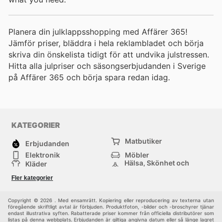
Planera din julklappsshopping med Affärer 365!
Jämför priser, bläddra i hela reklambladet och börja
skriva din önskelista tidigt för att undvika julstressen.
Hitta alla julpriser och säsongserbjudanden i Sverige
på Affärer 365 och börja spara redan idag.
KATEGORIER
Matbutiker
Erbjudanden
Elektronik
Möbler
Hälsa, Skönhet och
Kläder
Parfym
Bygg & Trädgård
Sport
Fler kategorier
Barn
Övrigt
Copyright © 2026 . Med ensamrätt. Kopiering eller reproducering av texterna utan
föregående skriftligt avtal är förbjuden. Produktfoton, -bilder och -broschyrer tjänar
endast illustrativa syften. Rabatterade priser kommer från officiella distributörer som
listas på denna webbplats. Erbjudanden är giltiga angivna datum eller så länge lagret