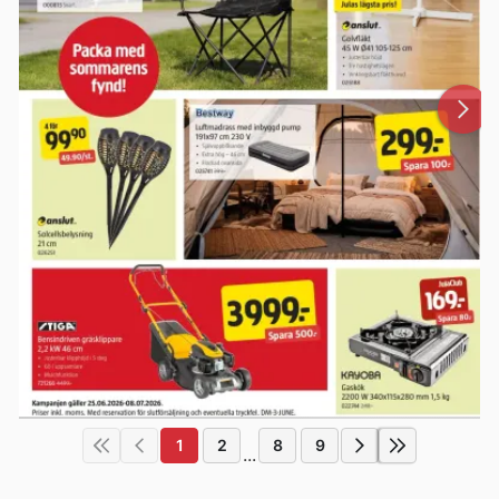
1
2
8
9
...