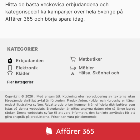
Hitta de bästa veckovisa erbjudandena och
kategorispecifika kampanjer över hela Sverige på
Affärer 365 och börja spara idag.
KATEGORIER
Matbutiker
Erbjudanden
Elektronik
Möbler
Hälsa, Skönhet och
Kläder
Parfym
Bygg & Trädgård
Sport
Fler kategorier
Barn
Övrigt
Copyright © 2026 . Med ensamrätt. Kopiering eller reproducering av texterna utan
föregående skriftligt avtal är förbjuden. Produktfoton, -bilder och -broschyrer tjänar
endast illustrativa syften. Rabatterade priser kommer från officiella distributörer som
listas på denna webbplats. Erbjudanden är giltiga angivna datum eller så länge lagret
räcker. Denna webbplats syftar till att vara informativ, den kan inte användas för att
göra anspråk på produkterna. Priser kan vara platsberoende.