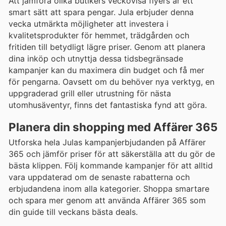
Att jämföra olika butikers veckovisa flyers är ett
smart sätt att spara pengar. Jula erbjuder denna
vecka utmärkta möjligheter att investera i
kvalitetsprodukter för hemmet, trädgården och
fritiden till betydligt lägre priser. Genom att planera
dina inköp och utnyttja dessa tidsbegränsade
kampanjer kan du maximera din budget och få mer
för pengarna. Oavsett om du behöver nya verktyg, en
uppgraderad grill eller utrustning för nästa
utomhusäventyr, finns det fantastiska fynd att göra.
Planera din shopping med Affärer 365
Utforska hela Julas kampanjerbjudanden på Affärer
365 och jämför priser för att säkerställa att du gör de
bästa klippen. Följ kommande kampanjer för att alltid
vara uppdaterad om de senaste rabatterna och
erbjudandena inom alla kategorier. Shoppa smartare
och spara mer genom att använda Affärer 365 som
din guide till veckans bästa deals.