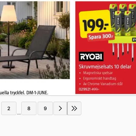
2
8
9
...