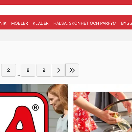
NIK
MÖBLER
KLÄDER
HÄLSA, SKÖNHET OCH PARFYM
BYGG
2
8
9
...