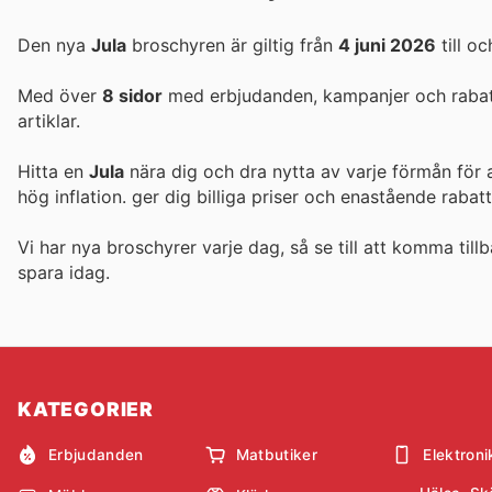
Den nya
Jula
broschyren är giltig från
4 juni 2026
till o
Med över
8 sidor
med erbjudanden, kampanjer och rabatte
artiklar.
Hitta en
Jula
nära dig och dra nytta av varje förmån för 
hög inflation.
ger dig billiga priser och enastående rabat
Vi har nya broschyrer varje dag, så se till att komma tillb
spara idag.
KATEGORIER
Erbjudanden
Matbutiker
Elektroni