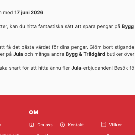
ch med
17 juni 2026
.
r, kan du hitta fantastiska sätt att spara pengar på
Bygg 
att få det bästa värdet för dina pengar. Glöm bort stigande
ter på
Jula
och många andra
Bygg & Trädgård
butiker över 
aka snart för att hitta ännu fler
Jula
-erbjudanden! Besök
fö
OM
k
Om oss
Kontakt
Villkor