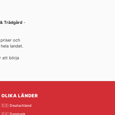
& Trädgård
-
 priser och
hela landet.
r att börja
OLIKA LÄNDER
🇩🇪 Deutschland
🇩🇰 Danmark