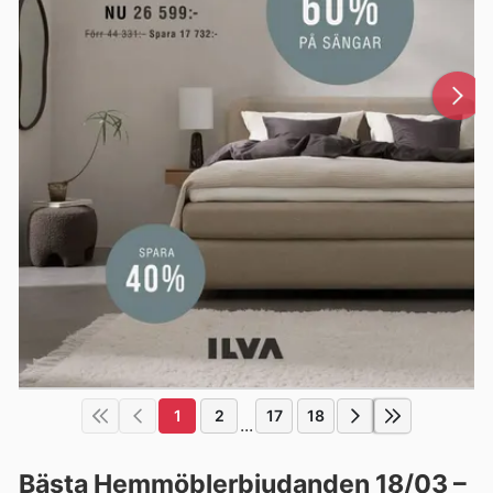
1
2
17
18
...
Bästa Hemmöblerbjudanden 18/03 –