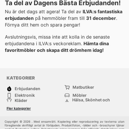
Ta del av Dagens Bästa Erbjudanden!
Nu är det dags att agera! Ta del av
ILVA:s fantastiska
erbjudanden
på hemmöbler fram till
31 december
.
Förnya ditt hem och spara pengar!
Avslutningsvis, missa inte att kolla in de senaste
erbjudandena i ILVA:s veckoreklam.
Hämta dina
favoritmöbler och skapa ditt drömhem idag!
KATEGORIER
Matbutiker
Erbjudanden
Elektronik
Möbler
Hälsa, Skönhet och
Kläder
Parfym
Bygg & Trädgård
Sport
Fler kategorier
Barn
Övrigt
Copyright © 2026 . Med ensamrätt. Kopiering eller reproducering av texterna utan
föregående skriftligt avtal är förbjuden. Produktfoton, -bilder och -broschyrer tjänar