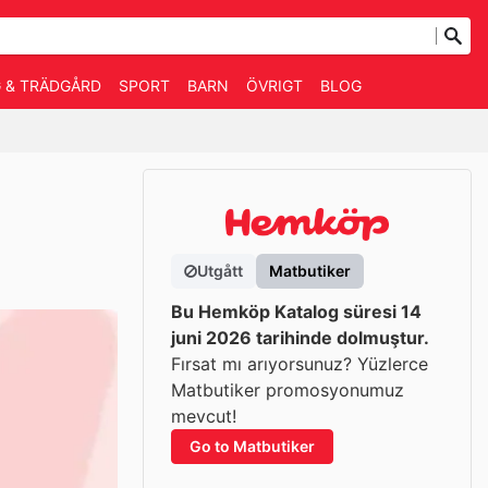
 & TRÄDGÅRD
SPORT
BARN
ÖVRIGT
BLOG
Utgått
Matbutiker
Bu Hemköp Katalog süresi 14
juni 2026 tarihinde dolmuştur.
Fırsat mı arıyorsunuz? Yüzlerce
Matbutiker promosyonumuz
mevcut!
Go to Matbutiker