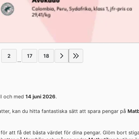
2
17
18
...
ll och med
14 juni 2026
.
er, kan du hitta fantastiska sätt att spara pengar på
Matb
för att få det bästa värdet för dina pengar. Glöm bort stig