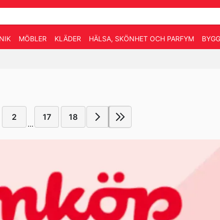
NIK
MÖBLER
KLÄDER
HÄLSA, SKÖNHET OCH PARFYM
BYGG
2
17
18
...