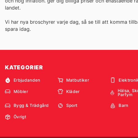
och hög inflation.
ger dig billiga priser och enastående 
landet.
Vi har nya broschyrer varje dag, så se till att komma tillb
spara idag.
KATEGORIER
Erbjudanden
Matbutiker
Elektroni
Hälsa, Sk
Möbler
Kläder
Parfym
Bygg & Trädgård
Sport
Barn
Övrigt