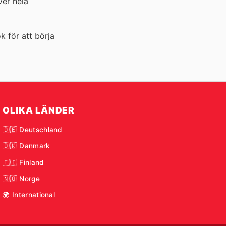
ver hela
ök
för att börja
OLIKA LÄNDER
🇩🇪 Deutschland
🇩🇰 Danmark
🇫🇮 Finland
🇳🇴 Norge
🌍 International