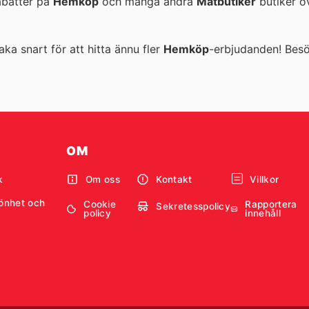
rabatter på
Hemköp
och många andra
Matbutiker
butiker ö
aka snart för att hitta ännu fler
Hemköp
-erbjudanden! Bes
OM
k
Om oss
Kontakt
Villkor
önhet och
Cookie
Rapportera
Sekretesspolicy
policy
innehåll