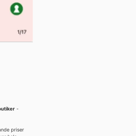
utiker
-
ande priser