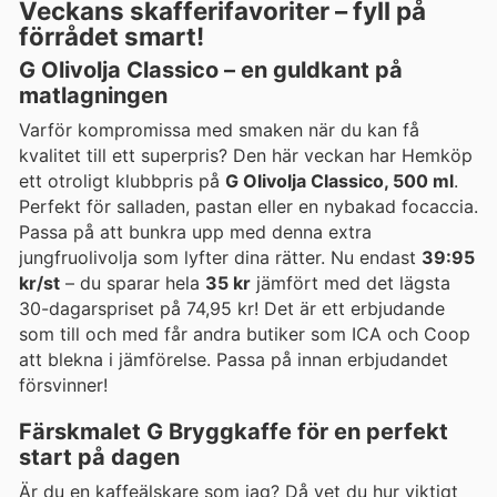
Veckans skafferifavoriter – fyll på
förrådet smart!
G Olivolja Classico – en guldkant på
matlagningen
Varför kompromissa med smaken när du kan få
kvalitet till ett superpris? Den här veckan har Hemköp
ett otroligt klubbpris på
G Olivolja Classico, 500 ml
.
Perfekt för salladen, pastan eller en nybakad focaccia.
Passa på att bunkra upp med denna extra
jungfruolivolja som lyfter dina rätter. Nu endast
39:95
kr/st
– du sparar hela
35 kr
jämfört med det lägsta
30-dagarspriset på 74,95 kr! Det är ett erbjudande
som till och med får andra butiker som ICA och Coop
att blekna i jämförelse. Passa på innan erbjudandet
försvinner!
Färskmalet G Bryggkaffe för en perfekt
start på dagen
Är du en kaffeälskare som jag? Då vet du hur viktigt