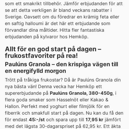
som ett smakrikt tillbehör. Jämför erbjudanden för att
se att detta verkligen är bland veckans rabatter i
Sverige. Oavsett om du föredrar en krämig feta eller
en saftig halloumi är det här ett erbjudande som
förvandlar dina måltider. Hitta fler fantastiska
erbjudanden på kylvaror hos Hemköp.
Allt för en god start på dagen –
frukostfavoriter på rea!
Paulúns Granola – den krispiga vägen till
en energifylld morgon
Trött på tråkiga frukostar? Då är Paulúns Granola din
nya bästa vän! Denna vecka har Hemköp ett
supererbjudande på
Paulúns Granola, 380-450g
, i
flera goda smaker som Hasselnöt eller Kakao &
Hallon. Perfekt med yoghurt eller filmjölk för en
fiberrik och smakfull start på dagen. Nu kan du få den
för endast
45:-/st
och spara upp till
17,95 kr
jämfört
med det lägsta 30-dagarspriset på 62,95 kr. Ett äkta