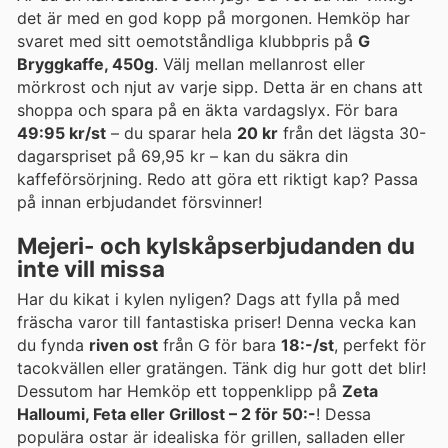
det är med en god kopp på morgonen. Hemköp har
svaret med sitt oemotståndliga klubbpris på
G
Bryggkaffe, 450g
. Välj mellan mellanrost eller
mörkrost och njut av varje sipp. Detta är en chans att
shoppa och spara på en äkta vardagslyx. För bara
49:95 kr/st
– du sparar hela
20 kr
från det lägsta 30-
dagarspriset på 69,95 kr – kan du säkra din
kaffeförsörjning. Redo att göra ett riktigt kap? Passa
på innan erbjudandet försvinner!
Mejeri- och kylskåpserbjudanden du
inte vill missa
Har du kikat i kylen nyligen? Dags att fylla på med
fräscha varor till fantastiska priser! Denna vecka kan
du fynda
riven ost
från G för bara
18:-/st
, perfekt för
tacokvällen eller gratängen. Tänk dig hur gott det blir!
Dessutom har Hemköp ett toppenklipp på
Zeta
Halloumi, Feta eller Grillost – 2 för 50:-
! Dessa
populära ostar är idealiska för grillen, salladen eller