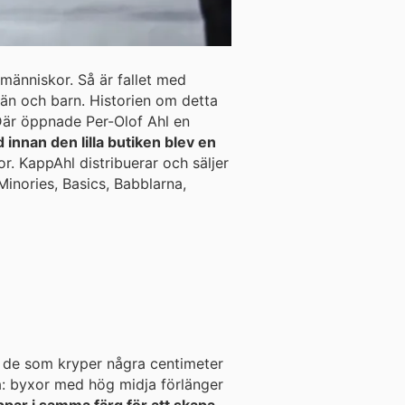
människor. Så är fallet med
män och barn. Historien om detta
 Där öppnade Per-Olof Ahl en
d innan den lilla butiken blev en
. KappAhl distribuerar och säljer
inories, Basics, Babblarna,
 de som kryper några centimeter
a: byxor med hög midja förlänger