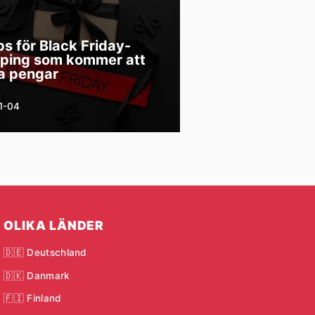
ps för Black Friday-
ping som kommer att
a pengar
1-04
OLIKA LÄNDER
🇩🇪 Deutschland
🇩🇰 Danmark
🇫🇮 Finland