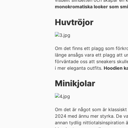
visuellt silhuetten och skapar en
monokromatiska looker som smick
Huvtröjor
Om det finns ett plagg som förkr
länge ansågs vara ett plagg att undvika i formella elle
förväntade oss att sneakers skull
i mer eleganta outfits.
Hoodien kan
Minikjolar
Om det är något som är klassiskt 
2024 med ännu mer styrka. De var
annan tydlig nittiotalsinspiration