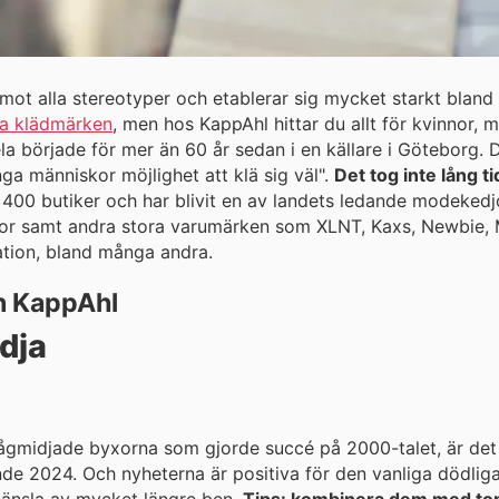
ot alla stereotyper och etablerar sig mycket starkt bland 
a klädmärken
, men hos KappAhl hittar du allt för kvinnor, 
la började för mer än 60 år sedan i en källare i Göteborg.
a människor möjlighet att klä sig väl".
Det tog inte lång ti
00 butiker och har blivit en av landets ledande modekedjor
ror samt andra stora varumärken som XLNT, Kaxs, Newbie, M
ation, bland många andra.
ån KappAhl
dja
ågmidjade byxorna som gjorde succé på 2000-talet, är det
e 2024. Och nyheterna är positiva för den vanliga dödlig