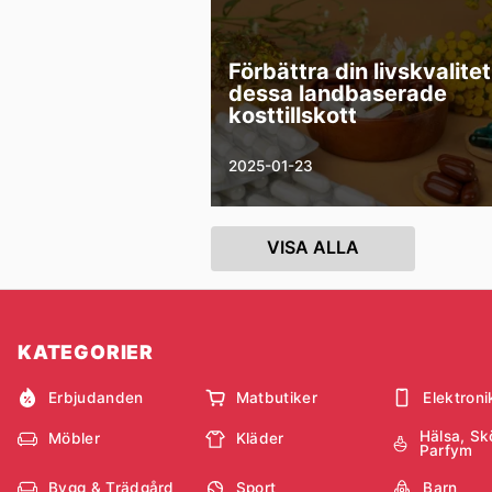
Förbättra din livskvalite
dessa landbaserade
kosttillskott
2025-01-23
VISA ALLA
KATEGORIER
Erbjudanden
Matbutiker
Elektroni
Hälsa, Sk
Möbler
Kläder
Parfym
Bygg & Trädgård
Sport
Barn