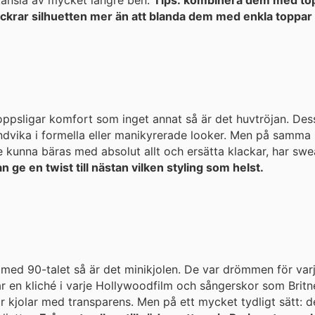
 känsla av mycket längre ben.
Tips: kombinera dem med topp
rar silhuetten mer än att blanda dem med enkla toppar el
oppsligar komfort som inget annat så är det huvtröjan. De
r manikyrerade looker. Men på samma sätt som vi för flera år sedan inte
e kunna bäras med absolut allt och ersätta klackar, har swe
 ge en twist till nästan vilken styling som helst.
med 90-talet så är det minikjolen. De var drömmen för varj
 en kliché i varje Hollywoodfilm och sångerskor som Britne
 är kjolar med transparens. Men på ett mycket tydligt sätt: 