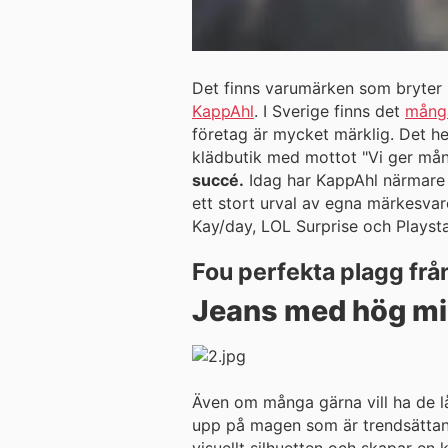
Det finns varumärken som bryter m
KappAhl
. I Sverige finns det
mång
företag är mycket märklig. Det he
klädbutik med mottot "Vi ger mång
succé.
Idag har KappAhl närmare 4
ett stort urval av egna märkesva
Kay/day, LOL Surprise och Playst
Fou perfekta plagg fr
Jeans med hög mi
Även om många gärna vill ha de l
upp på magen som är trendsättand