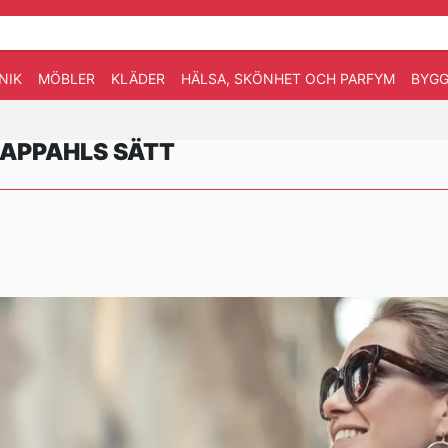
NIK
MÖBLER
KLÄDER
HÄLSA, SKÖNHET OCH PARFYM
BYGG
KAPPAHLS SÄTT