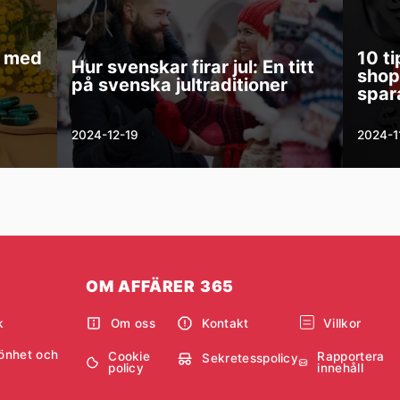
t med
10 ti
Hur svenskar firar jul: En titt
shop
på svenska jultraditioner
spar
2024-12-19
2024-1
OM AFFÄRER 365
k
Om oss
Kontakt
Villkor
önhet och
Cookie
Rapportera
Sekretesspolicy
policy
innehåll