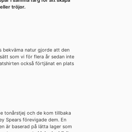
ar i samma färg för att skapa
ler tröjor.
ss bekväma natur gjorde att den
atshirten också förtjänat en plats
e tonårstjej och de kom tillbaka
y Spears förevigade dem. En
den är baserad på lätta lager som