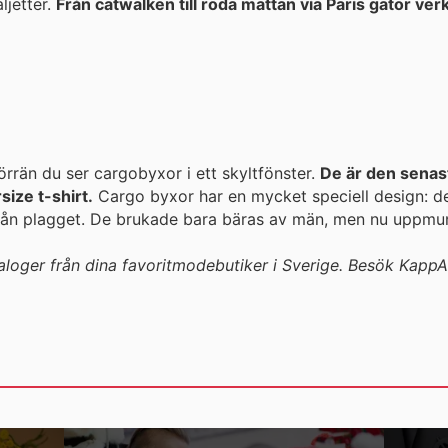
ljetter.
Från catwalken till röda mattan via Paris gator verk
örrän du ser cargobyxor i ett skyltfönster.
De är den sena
ize t-shirt.
Cargo byxor har en mycket speciell design: de är lösa och har många stora och
 från plagget. De brukade bara bäras av män, men nu uppmun
taloger från dina favoritmodebutiker i Sverige. Besök Kapp