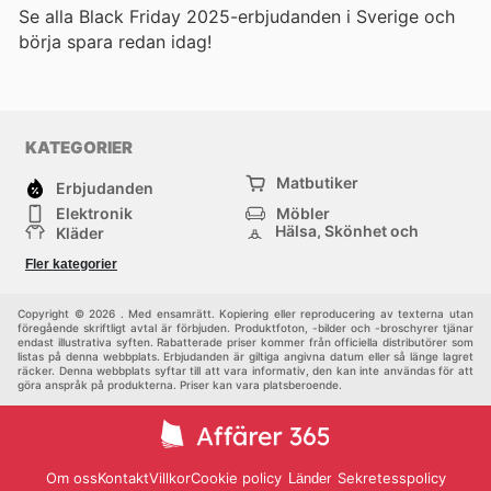
Se alla Black Friday 2025-erbjudanden i Sverige och
börja spara redan idag!
KATEGORIER
Matbutiker
Erbjudanden
Elektronik
Möbler
Hälsa, Skönhet och
Kläder
Parfym
Bygg & Trädgård
Sport
Fler kategorier
Barn
Övrigt
Copyright © 2026 . Med ensamrätt. Kopiering eller reproducering av texterna utan
föregående skriftligt avtal är förbjuden. Produktfoton, -bilder och -broschyrer tjänar
endast illustrativa syften. Rabatterade priser kommer från officiella distributörer som
listas på denna webbplats. Erbjudanden är giltiga angivna datum eller så länge lagret
räcker. Denna webbplats syftar till att vara informativ, den kan inte användas för att
göra anspråk på produkterna. Priser kan vara platsberoende.
Om oss
Kontakt
Villkor
Cookie policy
Sekretesspolicy
Länder