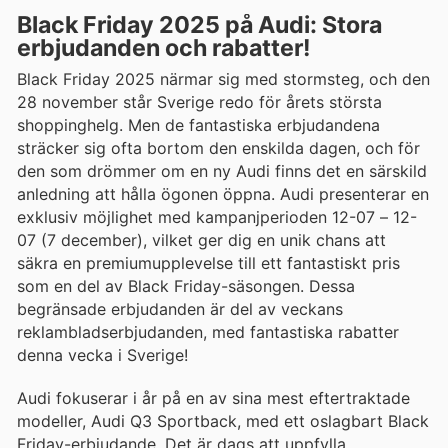
Black Friday 2025 på Audi: Stora
erbjudanden och rabatter!
Black Friday 2025 närmar sig med stormsteg, och den
28 november står Sverige redo för årets största
shoppinghelg. Men de fantastiska erbjudandena
sträcker sig ofta bortom den enskilda dagen, och för
den som drömmer om en ny Audi finns det en särskild
anledning att hålla ögonen öppna. Audi presenterar en
exklusiv möjlighet med kampanjperioden 12-07 – 12-
07 (7 december), vilket ger dig en unik chans att
säkra en premiumupplevelse till ett fantastiskt pris
som en del av Black Friday-säsongen. Dessa
begränsade erbjudanden är del av veckans
reklambladserbjudanden, med fantastiska rabatter
denna vecka i Sverige!
Audi fokuserar i år på en av sina mest eftertraktade
modeller, Audi Q3 Sportback, med ett oslagbart Black
Friday-erbjudande. Det är dags att uppfylla