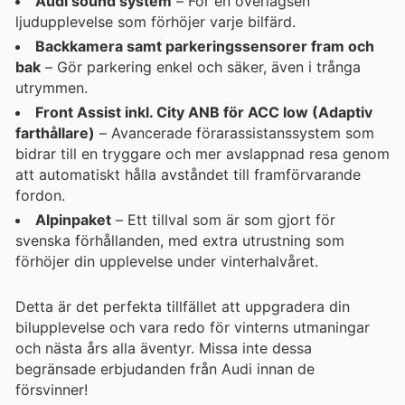
Audi sound system
– För en överlägsen
ljudupplevelse som förhöjer varje bilfärd.
Backkamera samt parkeringssensorer fram och
bak
– Gör parkering enkel och säker, även i trånga
utrymmen.
Front Assist inkl. City ANB för ACC low (Adaptiv
farthållare)
– Avancerade förarassistanssystem som
bidrar till en tryggare och mer avslappnad resa genom
att automatiskt hålla avståndet till framförvarande
fordon.
Alpinpaket
– Ett tillval som är som gjort för
svenska förhållanden, med extra utrustning som
förhöjer din upplevelse under vinterhalvåret.
Detta är det perfekta tillfället att uppgradera din
bilupplevelse och vara redo för vinterns utmaningar
och nästa års alla äventyr. Missa inte dessa
begränsade erbjudanden från Audi innan de
försvinner!