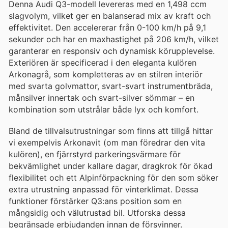
Denna Audi Q3-modell levereras med en 1,498 ccm
slagvolym, vilket ger en balanserad mix av kraft och
effektivitet. Den accelererar från 0-100 km/h på 9,1
sekunder och har en maxhastighet på 206 km/h, vilket
garanterar en responsiv och dynamisk körupplevelse.
Exteriören är specificerad i den eleganta kulören
Arkonagrå, som kompletteras av en stilren interiör
med svarta golvmattor, svart-svart instrumentbräda,
månsilver innertak och svart-silver sömmar – en
kombination som utstrålar både lyx och komfort.
Bland de tillvalsutrustningar som finns att tillgå hittar
vi exempelvis Arkonavit (om man föredrar den vita
kulören), en fjärrstyrd parkeringsvärmare för
bekvämlighet under kallare dagar, dragkrok för ökad
flexibilitet och ett Alpinförpackning för den som söker
extra utrustning anpassad för vinterklimat. Dessa
funktioner förstärker Q3:ans position som en
mångsidig och välutrustad bil. Utforska dessa
begränsade erbjudanden innan de försvinner.