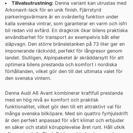
Tillvalsutrustning:
Denna variant kan utrustas med
Arkonavit-lack för en unik finish. Fjärrstyrd
parkeringsvärmare är en ovärderlig funktion under
kalla svenska vintrar, som garanterar en varm och isfri
bil redan vid avfärd. En dragkrok ökar bilens praktiska
användbarhet för transport av exempelvis båt eller
släpvagn. Den större bränsletanken på 73 liter ger en
imponerande räckvidd, perfekt för långresor genom
landet. Slutligen, Alpinpaketet är skräddarsytt för att
optimera bilens prestanda och komfort i nordiska
förhållanden, vilket gör den till det ultimata valet för
den svenska vintern.
Denna Audi A6 Avant kombinerar kraftfull prestanda
med en hög nivå av komfort och praktisk
funktionalitet, vilket gör den till ett attraktivt val för
många svenska bilköpare. Med sin quattro fyrhjulsdrift
är den perfekt anpassad för vårt klimat och erbjuder
en säker och stabil körupplevelse året runt. Håll utkik