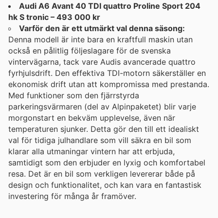
Audi A6 Avant 40 TDI quattro Proline Sport 204
hk S tronic – 493 000 kr
Varför den är ett utmärkt val denna säsong:
Denna modell är inte bara en kraftfull maskin utan
också en pålitlig följeslagare för de svenska
vintervägarna, tack vare Audis avancerade quattro
fyrhjulsdrift. Den effektiva TDI-motorn säkerställer en
ekonomisk drift utan att kompromissa med prestanda.
Med funktioner som den fjärrstyrda
parkeringsvärmaren (del av Alpinpaketet) blir varje
morgonstart en bekväm upplevelse, även när
temperaturen sjunker. Detta gör den till ett idealiskt
val för tidiga julhandlare som vill säkra en bil som
klarar alla utmaningar vintern har att erbjuda,
samtidigt som den erbjuder en lyxig och komfortabel
resa. Det är en bil som verkligen levererar både på
design och funktionalitet, och kan vara en fantastisk
investering för många år framöver.