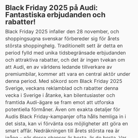
Black Friday 2025 på Audi:
Fantastiska erbjudanden och
rabatter!
Black Friday 2025 infaller den 28 november, och
shoppingsugna svenskar förbereder sig för årets
största shoppinghelg. Traditionellt sett är detta en
period fylld med unika tidsbegränsade erbjudanden
och attraktiva rabatter, och det är ingen tvekan om
att Audi, en av världens ledande tillverkare av
premiumbilar, kommer att vara en central aktör under
denna period. Med sökord som Black Friday 2025
Sverige, veckans reklamblad och rabatter denna
vecka i Sverige i åtanke, kan bilentusiaster och
framtida Audi-ägare se fram emot att utforska
potentiella förmåner. Även om exakta detaljer för
Audis Black Friday-kampanjer ofta hålls hemliga in i
det sista, kan vi förvänta oss möjligheter att göra en
smart affär. Nedräkningen till årets största rea är
igång – när dessa chanser är borta, är de borta. Var